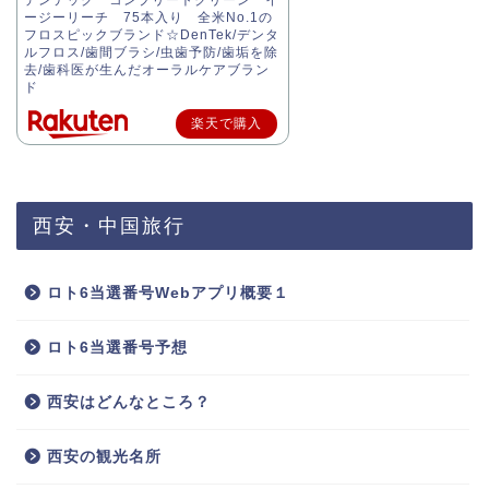
ージーリーチ 75本入り 全米No.1の
フロスピックブランド☆DenTek/デンタ
ルフロス/歯間ブラシ/虫歯予防/歯垢を除
去/歯科医が生んだオーラルケアブラン
ド
楽天で購入
西安・中国旅行
ロト6当選番号Webアプリ概要１
ロト6当選番号予想
西安はどんなところ？
西安の観光名所