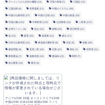
ラーメンうどん以外の麺類
(13)
万里の長城
(7)
三国志
(12)
三蔵法師
(6)
世界遺産
(21)
中国のイスラム
(58)
中国の仏教寺院
(37)
中国の王朝
(32)
中国の鉄道
(18)
中国の麺
(103)
中華料理
(125)
九州豚骨
(16)
二郎系
(137)
台湾ラーメン
(9)
史記
(10)
味噌
(23)
四川料理
(11)
塩
(15)
家系
(26)
居酒屋
(14)
屋台
(17)
日本の仏教寺院
(10)
東池袋大勝軒系
(8)
涼皮
(6)
炒飯
(29)
爆笑問題
(9)
直系二郎
(28)
石窟
(22)
神社
(7)
羊料理
(21)
豚骨醤油
(7)
道教寺院
(10)
醤油味
(22)
関羽
(7)
魚介豚骨
(10)
黄河
(6)
アジアeSIM 30国 オーストラリアeSIM
中国eSIM 日本eSIM 韓国eSIM フィリ