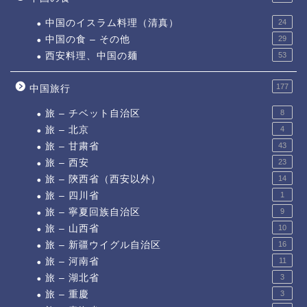
中国のイスラム料理（清真）
24
中国の食 – その他
29
西安料理、中国の麺
53
177
中国旅行
旅 – チベット自治区
8
旅 – 北京
4
旅 – 甘粛省
43
旅 – 西安
23
旅 – 陝西省（西安以外）
14
旅 – 四川省
1
旅 – 寧夏回族自治区
9
旅 – 山西省
10
旅 – 新疆ウイグル自治区
16
旅 – 河南省
11
旅 – 湖北省
3
旅 – 重慶
3