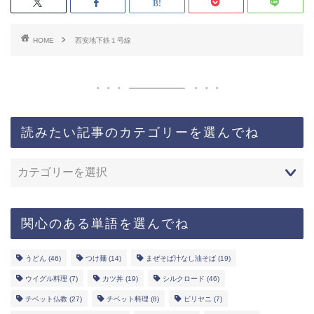
HOME
西安地下鉄１号線
読みたい記事のカテゴリーを選んでね
関心のある単語を選んでね
うどん
(46)
つけ麺
(14)
まぜそば汁なし油そば
(19)
ウイグル料理
(7)
カツ丼
(19)
シルクロード
(46)
チベット仏教
(27)
チベット料理
(8)
ビリヤニ
(7)