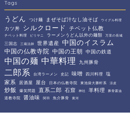
Tags
うどん
まぜそば汁なし油そば
つけ麺
ウイグル料理
シルクロード
チベット仏教
カツ丼
ラーメンうどん以外の麺類
チベット料理
ビリヤニ
万里の長城
中国のイスラム
世界遺産
三国志
三蔵法師
中国の仏教寺院
中国の王朝
中国の鉄道
中華料理
中国の麺
九州豚骨
二郎系
味噌
塩
四川料理
台湾ラーメン
史記
家系
屋台
居酒屋
日本の仏教寺院
東池袋大勝軒系
涼皮
炒飯
直系二郎
石窟
羊料理
爆笑問題
神社
豚骨醤油
醤油味
道教寺院
魚介豚骨
関羽
黄河
プライバシーポリシー
免責事項