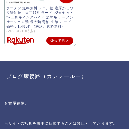
ラーメン 送料無料 メール便 濃厚がっつ
り醤油味！≪二郎系 ラーメン2食セット
≫ 二郎系インスパイア 次郎系 ラーメン
オーション麺 極太麺 背油 生麺 スープ
価格：1,480円（税込、送料無料)
(2025/6/19時点)
楽天で購入
ブログ康復路（カンフールー）
名古屋在住。
当サイトの写真を勝手に転載することは禁止としております。