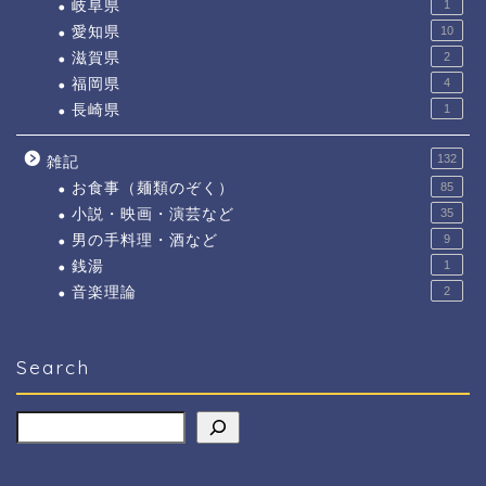
岐阜県
1
愛知県
10
滋賀県
2
福岡県
4
長崎県
1
132
雑記
お食事（麺類のぞく）
85
小説・映画・演芸など
35
男の手料理・酒など
9
銭湯
1
音楽理論
2
Search
検索