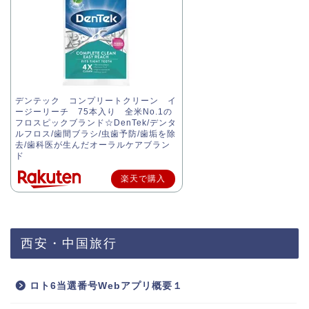
デンテック コンプリートクリーン イ
ージーリーチ 75本入り 全米No.1の
フロスピックブランド☆DenTek/デンタ
ルフロス/歯間ブラシ/虫歯予防/歯垢を除
去/歯科医が生んだオーラルケアブラン
ド
楽天で購入
西安・中国旅行
ロト6当選番号Webアプリ概要１