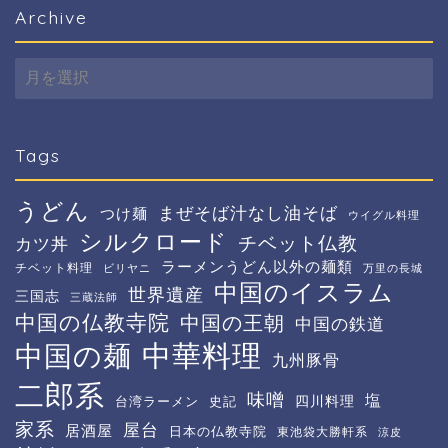
Archive
Archive
Tags
うどん
まぜそば汁なし油そば
つけ麺
ウイグル料理
シルクロード
チベット仏教
カツ丼
ラーメンうどん以外の麺類
チベット料理
ビリヤニ
万里の長城
中国のイスラム
世界遺産
三国志
三蔵法師
中国の仏教寺院
中国の王朝
中国の鉄道
中華料理
中国の麺
九州豚骨
二郎系
味噌
塩
四川料理
台湾ラーメン
史記
家系
屋台
居酒屋
日本の仏教寺院
東池袋大勝軒系
涼皮