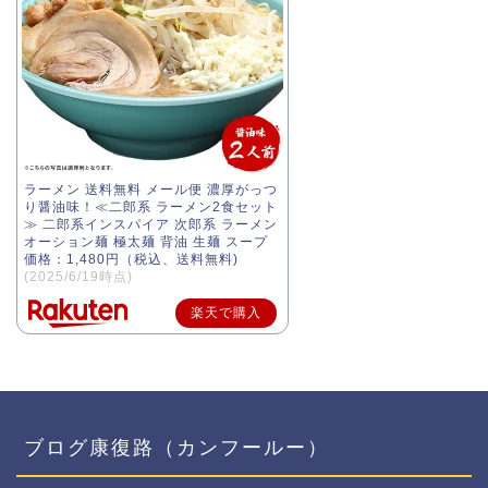
ラーメン 送料無料 メール便 濃厚がっつ
り醤油味！≪二郎系 ラーメン2食セット
≫ 二郎系インスパイア 次郎系 ラーメン
オーション麺 極太麺 背油 生麺 スープ
価格：1,480円（税込、送料無料)
(2025/6/19時点)
楽天で購入
ブログ康復路（カンフールー）