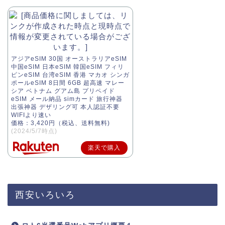
アジアeSIM 30国 オーストラリアeSIM
中国eSIM 日本eSIM 韓国eSIM フィリ
ピンeSIM 台湾eSIM 香港 マカオ シンガ
ポールeSIM 8日間 6GB 超高速 マレー
シア ベトナム グアム島 プリペイド
eSIM メール納品 simカード 旅行神器
出張神器 デザリング可 本人認証不要
WIFIより速い
価格：3,420円（税込、送料無料)
(2024/5/7時点)
楽天で購入
西安いろいろ