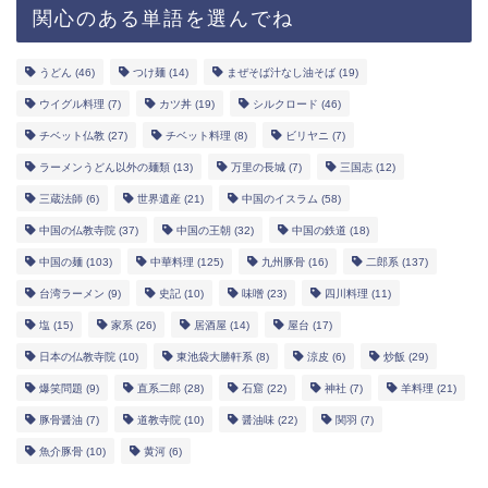
関心のある単語を選んでね
うどん
(46)
つけ麺
(14)
まぜそば汁なし油そば
(19)
ウイグル料理
(7)
カツ丼
(19)
シルクロード
(46)
チベット仏教
(27)
チベット料理
(8)
ビリヤニ
(7)
ラーメンうどん以外の麺類
(13)
万里の長城
(7)
三国志
(12)
三蔵法師
(6)
世界遺産
(21)
中国のイスラム
(58)
中国の仏教寺院
(37)
中国の王朝
(32)
中国の鉄道
(18)
中国の麺
(103)
中華料理
(125)
九州豚骨
(16)
二郎系
(137)
台湾ラーメン
(9)
史記
(10)
味噌
(23)
四川料理
(11)
塩
(15)
家系
(26)
居酒屋
(14)
屋台
(17)
日本の仏教寺院
(10)
東池袋大勝軒系
(8)
涼皮
(6)
炒飯
(29)
爆笑問題
(9)
直系二郎
(28)
石窟
(22)
神社
(7)
羊料理
(21)
豚骨醤油
(7)
道教寺院
(10)
醤油味
(22)
関羽
(7)
魚介豚骨
(10)
黄河
(6)