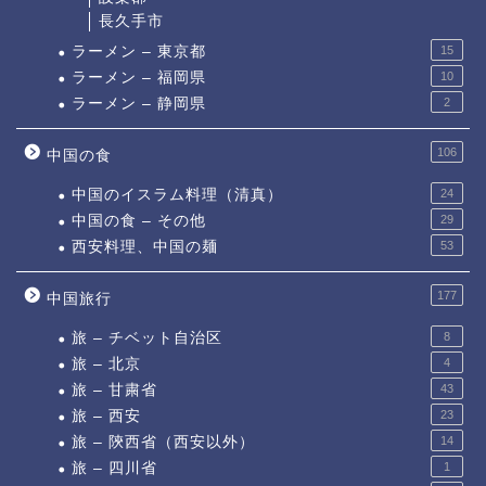
長久手市
ラーメン – 東京都
15
ラーメン – 福岡県
10
ラーメン – 静岡県
2
106
中国の食
中国のイスラム料理（清真）
24
中国の食 – その他
29
西安料理、中国の麺
53
177
中国旅行
旅 – チベット自治区
8
旅 – 北京
4
旅 – 甘粛省
43
旅 – 西安
23
旅 – 陝西省（西安以外）
14
旅 – 四川省
1