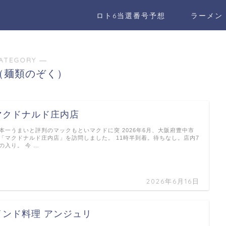
ロト6当選番号予想
ラーメン
ATEGORY ―
（麺類のぞく）
マクドナルド庄内店
本一うまいと評判のマックもといマクドに突 2026年6月、大阪府豊中市
「マクドナルド庄内店」を訪問しました。 11時半到着。待ちなし。店内7
の入り。 今 …
2026年6月16日
インド料理 アンジュリ