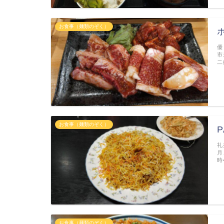
お食事（麺類のぞく）
優
市
二
お食事（麺類のぞく）
P
礼
月
時
お食事（麺類のぞく）