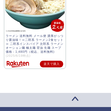
ラーメン 送料無料 メール便 濃厚がっつ
り醤油味！≪二郎系 ラーメン2食セット
≫ 二郎系インスパイア 次郎系 ラーメン
オーション麺 極太麺 背油 生麺 スープ
価格：1,480円（税込、送料無料)
(2025/6/19時点)
楽天で購入