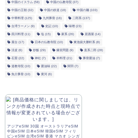
中国のイスラム
(58)
中国の仏教寺院
(37)
中国の王朝
(32)
中国の鉄道
(18)
中国の麺
(103)
中華料理
(125)
九州豚骨
(16)
二郎系
(137)
台湾ラーメン
(9)
史記
(10)
味噌
(23)
四川料理
(11)
塩
(15)
家系
(26)
居酒屋
(14)
屋台
(17)
日本の仏教寺院
(10)
東池袋大勝軒系
(8)
涼皮
(6)
炒飯
(29)
爆笑問題
(9)
直系二郎
(28)
石窟
(22)
神社
(7)
羊料理
(21)
豚骨醤油
(7)
道教寺院
(10)
醤油味
(22)
関羽
(7)
魚介豚骨
(10)
黄河
(6)
アジアeSIM 30国 オーストラリアeSIM
中国eSIM 日本eSIM 韓国eSIM フィリ
ピンeSIM 台湾eSIM 香港 マカオ シンガ