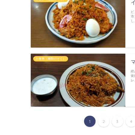
ビ
市
し
お食事（麺類のぞく）
絶
覚
レ
1
2
3
4