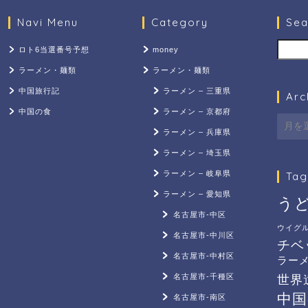
Navi Menu
Category
Sea
検索
ロト6当選番号予想
money
ラーメン・麺類
ラーメン・麺類
中国旅行記
ラーメン – 三重県
Arc
中国の食
ラーメン – 京都府
Archi
ラーメン – 兵庫県
ラーメン – 埼玉県
ラーメン – 岐阜県
Tag
ラーメン – 愛知県
う
名古屋市-中区
ウイグ
名古屋市-中川区
チベ
名古屋市-中村区
ラー
名古屋市-千種区
世界
中国
名古屋市-南区