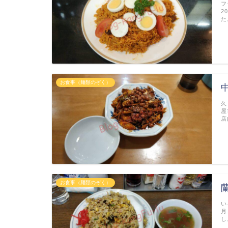
フ
2
た
お食事（麺類のぞく）
久
屋
店
お食事（麺類のぞく）
い
月
し