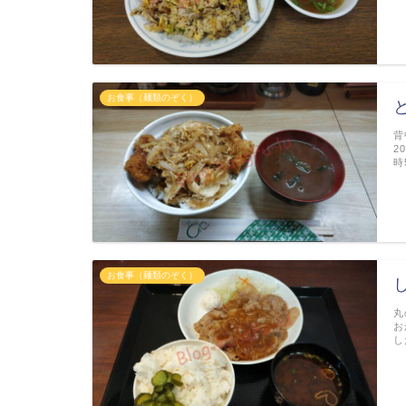
お食事（麺類のぞく）
背
2
時
お食事（麺類のぞく）
丸
お
し