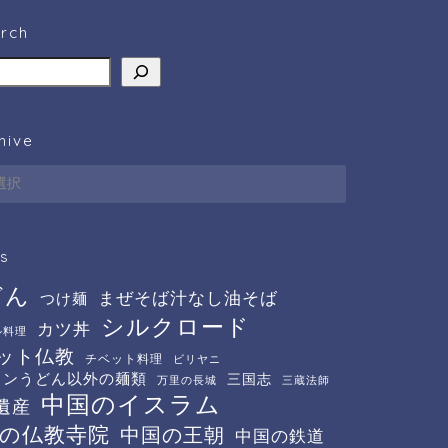
rch
hive
ve
s
どん
まぜそば汁なし油そば
つけ麺
シルクロード
カツ丼
ル料理
ット仏教
チベット料理
ビリヤニ
メンうどん以外の麺類
三国志
万里の長城
三蔵法師
中国のイスラム
遺産
の仏教寺院
中国の王朝
中国の鉄道