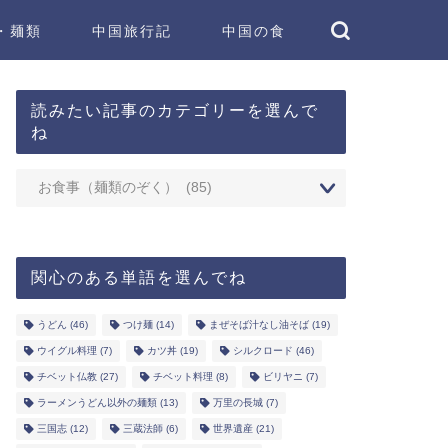
・麺類
中国旅行記
中国の食
読みたい記事のカテゴリーを選んで
ね
関心のある単語を選んでね
うどん
(46)
つけ麺
(14)
まぜそば汁なし油そば
(19)
ウイグル料理
(7)
カツ丼
(19)
シルクロード
(46)
チベット仏教
(27)
チベット料理
(8)
ビリヤニ
(7)
ラーメンうどん以外の麺類
(13)
万里の長城
(7)
三国志
(12)
三蔵法師
(6)
世界遺産
(21)