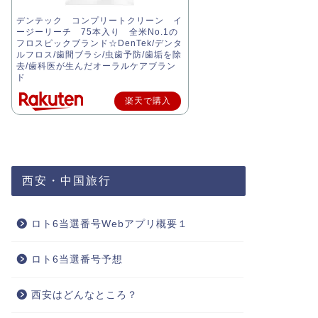
デンテック コンプリートクリーン イ
ージーリーチ 75本入り 全米No.1の
フロスピックブランド☆DenTek/デンタ
ルフロス/歯間ブラシ/虫歯予防/歯垢を除
去/歯科医が生んだオーラルケアブラン
ド
楽天で購入
西安・中国旅行
ロト6当選番号Webアプリ概要１
ロト6当選番号予想
西安はどんなところ？