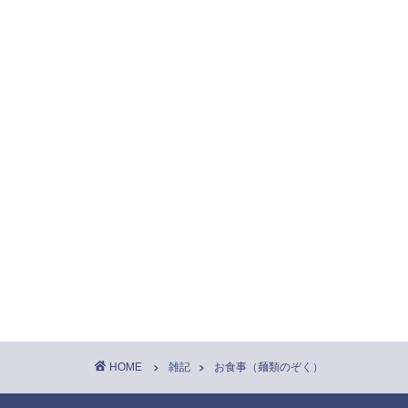
HOME
雑記
お食事（麺類のぞく）