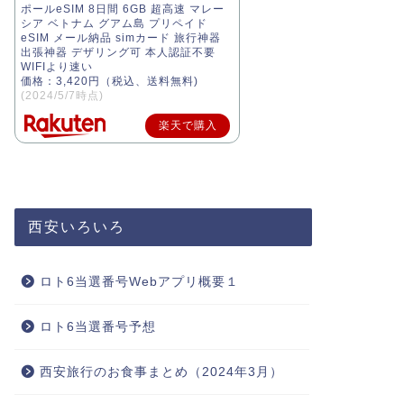
ポールeSIM 8日間 6GB 超高速 マレー
シア ベトナム グアム島 プリペイド
eSIM メール納品 simカード 旅行神器
出張神器 デザリング可 本人認証不要
WIFIより速い
価格：3,420円（税込、送料無料)
(2024/5/7時点)
楽天で購入
西安いろいろ
ロト6当選番号Webアプリ概要１
ロト6当選番号予想
西安旅行のお食事まとめ（2024年3月）