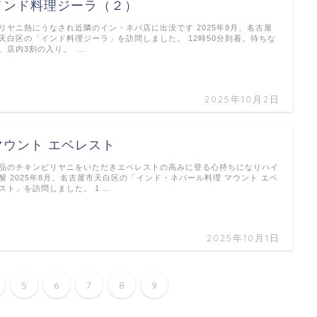
インド料理ジーラ（２）
リヤニ熱にうなされ近隣のイン・ネパ店に出没です 2025年9月、名古屋
天白区の「インド料理ジーラ」を訪問しました。 12時50分到着。待ちな
。店内3割の入り。 …
2025年10月2日
マウント エベレスト
品のチキンビリヤニをいただきエベレストの高みに登る心持ちになりハイ
醒 2025年8月、名古屋市天白区の「インド・ネパール料理 マウント エベ
スト」を訪問しました。 1 …
2025年10月1日
5
6
7
8
9