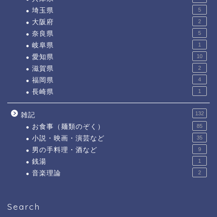
埼玉県
5
大阪府
2
奈良県
5
岐阜県
1
愛知県
10
滋賀県
2
福岡県
4
長崎県
1
132
雑記
お食事（麺類のぞく）
85
小説・映画・演芸など
35
男の手料理・酒など
9
銭湯
1
音楽理論
2
Search