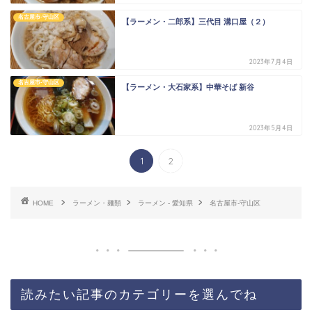
名古屋市-守山区
【ラーメン・二郎系】三代目 溝口屋（２）
2023年7月4日
名古屋市-守山区
【ラーメン・大石家系】中華そば 新谷
2023年5月4日
1
2
HOME
ラーメン・麺類
ラーメン - 愛知県
名古屋市-守山区
読みたい記事のカテゴリーを選んでね