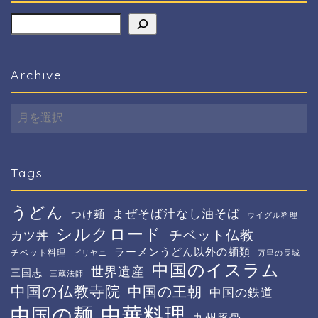
検索
Archive
Archive
Tags
うどん
まぜそば汁なし油そば
つけ麺
ウイグル料理
シルクロード
チベット仏教
カツ丼
ラーメンうどん以外の麺類
チベット料理
ビリヤニ
万里の長城
中国のイスラム
世界遺産
三国志
三蔵法師
中国の仏教寺院
中国の王朝
中国の鉄道
中華料理
中国の麺