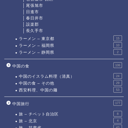
尾張旭市
日進市
春日井市
設楽郡
長久手市
ラーメン – 東京都
15
ラーメン – 福岡県
10
ラーメン – 静岡県
2
106
中国の食
中国のイスラム料理（清真）
24
中国の食 – その他
29
西安料理、中国の麺
53
177
中国旅行
旅 – チベット自治区
8
旅 – 北京
4
旅 – 甘粛省
43