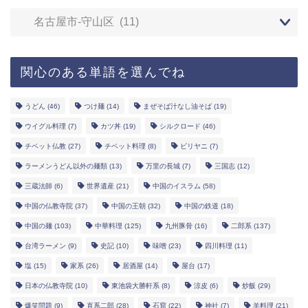
関心のある単語を選んでね
うどん
(46)
つけ麺
(14)
まぜそば汁なし油そば
(19)
ウイグル料理
(7)
カツ丼
(19)
シルクロード
(46)
チベット仏教
(27)
チベット料理
(8)
ビリヤニ
(7)
ラーメンうどん以外の麺類
(13)
万里の長城
(7)
三国志
(12)
三蔵法師
(6)
世界遺産
(21)
中国のイスラム
(58)
中国の仏教寺院
(37)
中国の王朝
(32)
中国の鉄道
(18)
中国の麺
(103)
中華料理
(125)
九州豚骨
(16)
二郎系
(137)
台湾ラーメン
(9)
史記
(10)
味噌
(23)
四川料理
(11)
塩
(15)
家系
(26)
居酒屋
(14)
屋台
(17)
日本の仏教寺院
(10)
東池袋大勝軒系
(8)
涼皮
(6)
炒飯
(29)
爆笑問題
(9)
直系二郎
(28)
石窟
(22)
神社
(7)
羊料理
(21)