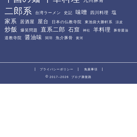
九州豚骨
二郎系
味噌
塩
四川料理
台湾ラーメン
史記
家系
屋台
居酒屋
日本の仏教寺院
東池袋大勝軒系
涼皮
炒飯
直系二郎
石窟
羊料理
爆笑問題
神社
豚骨醤油
醤油味
道教寺院
魚介豚骨
関羽
黄河
プライバシーポリシー
免責事項
2017–2026 ブログ康復路