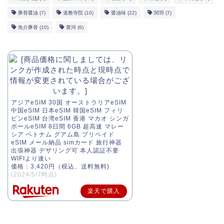
豚骨醤油
(7)
道教寺院
(10)
醤油味
(22)
関羽
(7)
魚介豚骨
(10)
黄河
(6)
アジアeSIM 30国 オーストラリアeSIM
中国eSIM 日本eSIM 韓国eSIM フィリ
ピンeSIM 台湾eSIM 香港 マカオ シンガ
ポールeSIM 8日間 6GB 超高速 マレー
シア ベトナム グアム島 プリペイド
eSIM メール納品 simカード 旅行神器
出張神器 デザリング可 本人認証不要
WIFIより速い
価格：3,420円（税込、送料無料)
(2024/5/7時点)
楽天で購入