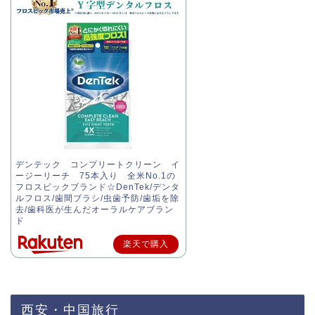
デンテック コンプリートクリーン イ
ージーリーチ 75本入り 全米No.1の
フロスピックブランド☆DenTek/デンタ
ルフロス/歯間ブラシ/虫歯予防/歯垢を除
去/歯科医が生んだオーラルケアブラン
ド
楽天で購入
西安・中国旅行