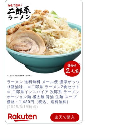
ラーメン 送料無料 メール便 濃厚がっつ
り醤油味！≪二郎系 ラーメン2食セット
≫ 二郎系インスパイア 次郎系 ラーメン
オーション麺 極太麺 背油 生麺 スープ
価格：1,480円（税込、送料無料)
(2025/6/19時点)
楽天で購入