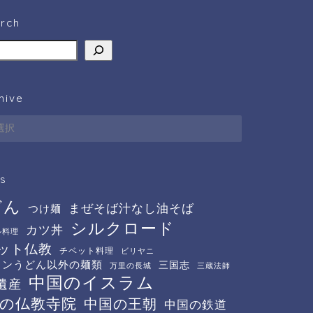
rch
hive
ve
s
どん
まぜそば汁なし油そば
つけ麺
シルクロード
カツ丼
ル料理
ット仏教
チベット料理
ビリヤニ
メンうどん以外の麺類
三国志
万里の長城
三蔵法師
中国のイスラム
遺産
の仏教寺院
中国の王朝
中国の鉄道