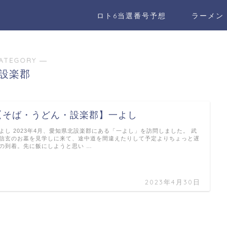
ロト6当選番号予想
ラーメン
ATEGORY ―
設楽郡
【そば・うどん・設楽郡】一よし
よし 2023年4月、愛知県北設楽郡にある「一よし」を訪問しました。 武
信玄のお墓を見学しに来て、途中道を間違えたりして予定よりちょっと遅
の到着。先に飯にしようと思い …
2023年4月30日