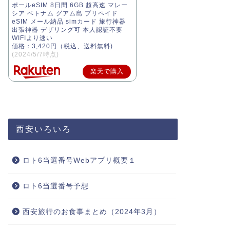
ポールeSIM 8日間 6GB 超高速 マレー
シア ベトナム グアム島 プリペイド
eSIM メール納品 simカード 旅行神器
出張神器 デザリング可 本人認証不要
WIFIより速い
価格：3,420円（税込、送料無料)
(2024/5/7時点)
楽天で購入
西安いろいろ
ロト6当選番号Webアプリ概要１
ロト6当選番号予想
西安旅行のお食事まとめ（2024年3月）