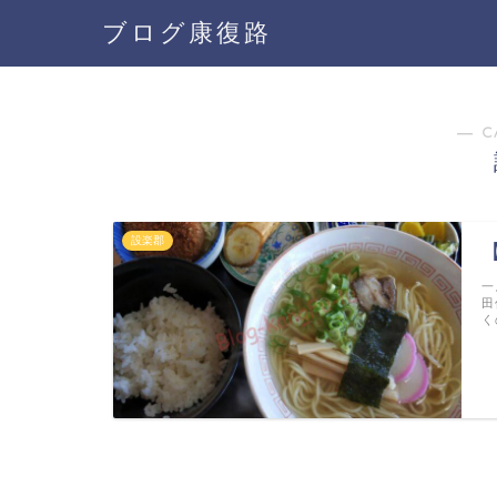
ブログ康復路
― C
設楽郡
一
田
く