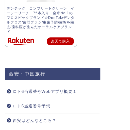
デンテック コンプリートクリーン イ
ージーリーチ 75本入り 全米No.1の
フロスピックブランド☆DenTek/デンタ
ルフロス/歯間ブラシ/虫歯予防/歯垢を除
去/歯科医が生んだオーラルケアブラン
ド
楽天で購入
西安・中国旅行
ロト6当選番号Webアプリ概要１
ロト6当選番号予想
西安はどんなところ？