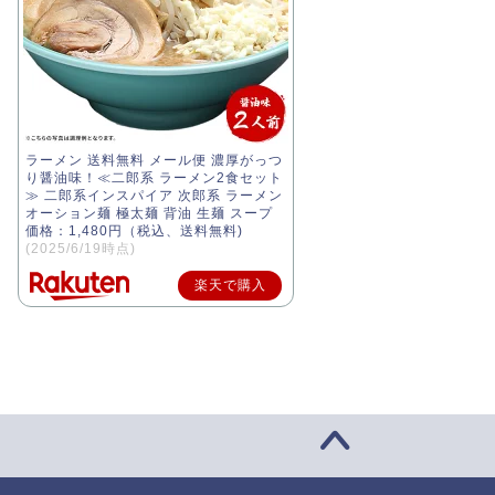
ラーメン 送料無料 メール便 濃厚がっつ
り醤油味！≪二郎系 ラーメン2食セット
≫ 二郎系インスパイア 次郎系 ラーメン
オーション麺 極太麺 背油 生麺 スープ
価格：1,480円（税込、送料無料)
(2025/6/19時点)
楽天で購入