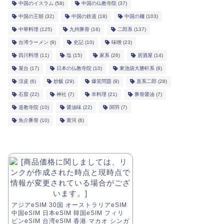
中国のイスラム
(58)
中国の仏教寺院
(37)
中国の王朝
(32)
中国の鉄道
(18)
中国の麺
(103)
中華料理
(125)
九州豚骨
(16)
二郎系
(137)
台湾ラーメン
(9)
史記
(10)
味噌
(23)
四川料理
(11)
塩
(15)
家系
(26)
居酒屋
(14)
屋台
(17)
日本の仏教寺院
(10)
東池袋大勝軒系
(8)
涼皮
(6)
炒飯
(29)
爆笑問題
(9)
直系二郎
(28)
石窟
(22)
神社
(7)
羊料理
(21)
豚骨醤油
(7)
道教寺院
(10)
醤油味
(22)
関羽
(7)
魚介豚骨
(10)
黄河
(6)
アジアeSIM 30国 オーストラリアeSIM
中国eSIM 日本eSIM 韓国eSIM フィリ
ピンeSIM 台湾eSIM 香港 マカオ シンガ