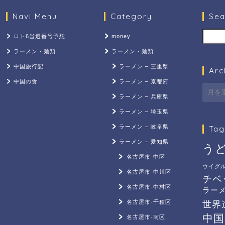
Navi Menu
Category
Sea
検索
ロト6当選番号予想
money
ラーメン・麺類
ラーメン・麺類
中国旅行記
ラーメン – 三重県
Arc
中国の食
ラーメン – 京都府
Archi
ラーメン – 兵庫県
ラーメン – 埼玉県
ラーメン – 岐阜県
Tag
ラーメン – 愛知県
う
名古屋市-中区
ウイグ
名古屋市-中川区
チベ
名古屋市-中村区
ラー
名古屋市-千種区
世界
中国
名古屋市-南区