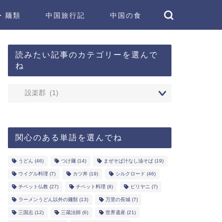
・麺類
中国旅行記
中国の食
読みたい記事のカテゴリーを選んで
ね
関心のある単語を選んでね
うどん
(46)
つけ麺
(14)
まぜそば汁なし油そば
(19)
ウイグル料理
(7)
カツ丼
(19)
シルクロード
(46)
チベット仏教
(27)
チベット料理
(8)
ビリヤニ
(7)
ラーメンうどん以外の麺類
(13)
万里の長城
(7)
三国志
(12)
三蔵法師
(6)
世界遺産
(21)