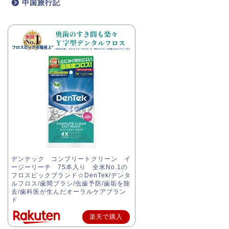
中国旅行記
デンテック コンプリートクリーン イ
ージーリーチ 75本入り 全米No.1の
フロスピックブランド☆DenTek/デンタ
ルフロス/歯間ブラシ/虫歯予防/歯垢を除
去/歯科医が生んだオーラルケアブラン
ド
楽天で購入