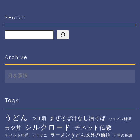
Search
検索
Archive
Archive
Tags
うどん
まぜそば汁なし油そば
つけ麺
ウイグル料理
シルクロード
チベット仏教
カツ丼
ラーメンうどん以外の麺類
チベット料理
ビリヤニ
万里の長城