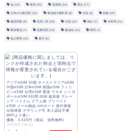
塩
(15)
家系
(26)
居酒屋
(14)
屋台
(17)
日本の仏教寺院
(10)
東池袋大勝軒系
(8)
涼皮
(6)
炒飯
(29)
爆笑問題
(9)
直系二郎
(28)
石窟
(22)
神社
(7)
羊料理
(21)
豚骨醤油
(7)
道教寺院
(10)
醤油味
(22)
関羽
(7)
魚介豚骨
(10)
黄河
(6)
アジアeSIM 30国 オーストラリアeSIM
中国eSIM 日本eSIM 韓国eSIM フィリ
ピンeSIM 台湾eSIM 香港 マカオ シンガ
ポールeSIM 8日間 6GB 超高速 マレー
シア ベトナム グアム島 プリペイド
eSIM メール納品 simカード 旅行神器
出張神器 デザリング可 本人認証不要
WIFIより速い
価格：3,420円（税込、送料無料)
(2024/5/7時点)