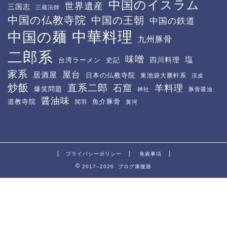
中国のイスラム
世界遺産
三国志
三蔵法師
中国の仏教寺院
中国の王朝
中国の鉄道
中華料理
中国の麺
九州豚骨
二郎系
味噌
塩
四川料理
台湾ラーメン
史記
家系
屋台
居酒屋
日本の仏教寺院
東池袋大勝軒系
涼皮
炒飯
直系二郎
石窟
羊料理
爆笑問題
神社
豚骨醤油
醤油味
道教寺院
魚介豚骨
関羽
黄河
プライバシーポリシー
免責事項
2017–2026 ブログ康復路