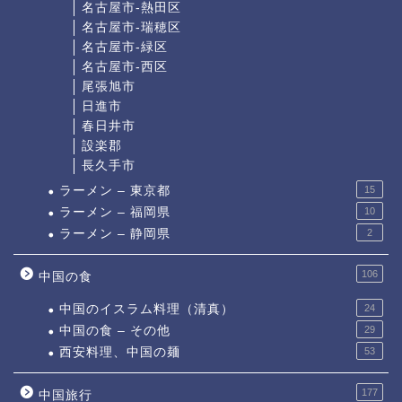
名古屋市-熱田区
名古屋市-瑞穂区
名古屋市-緑区
名古屋市-西区
尾張旭市
日進市
春日井市
設楽郡
長久手市
ラーメン – 東京都
15
ラーメン – 福岡県
10
ラーメン – 静岡県
2
106
中国の食
中国のイスラム料理（清真）
24
中国の食 – その他
29
西安料理、中国の麺
53
177
中国旅行