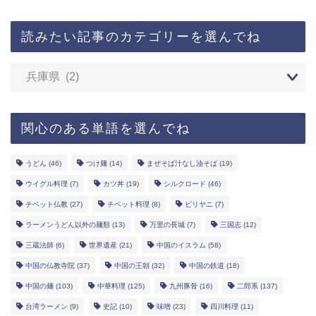
読みたい記事のカテゴリーを選んでね
関心のある単語を選んでね
うどん
(46)
つけ麺
(14)
まぜそば汁なし油そば
(19)
ウイグル料理
(7)
カツ丼
(19)
シルクロード
(46)
チベット仏教
(27)
チベット料理
(8)
ビリヤニ
(7)
ラーメンうどん以外の麺類
(13)
万里の長城
(7)
三国志
(12)
三蔵法師
(6)
世界遺産
(21)
中国のイスラム
(58)
中国の仏教寺院
(37)
中国の王朝
(32)
中国の鉄道
(18)
中国の麺
(103)
中華料理
(125)
九州豚骨
(16)
二郎系
(137)
台湾ラーメン
(9)
史記
(10)
味噌
(23)
四川料理
(11)