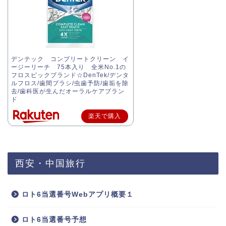
デンテック コンプリートクリーン イ
ージーリーチ 75本入り 全米No.1の
フロスピックブランド☆DenTek/デンタ
ルフロス/歯間ブラシ/虫歯予防/歯垢を除
去/歯科医が生んだオーラルケアブラン
ド
楽天で購入
西安・中国旅行
ロト6当選番号Webアプリ概要１
ロト6当選番号予想