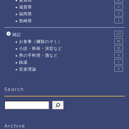
愛知県
滋賀県
2
福岡県
4
長崎県
1
132
雑記
お食事（麺類のぞく）
85
小説・映画・演芸など
35
男の手料理・酒など
9
銭湯
1
音楽理論
2
Search
検索
Archive