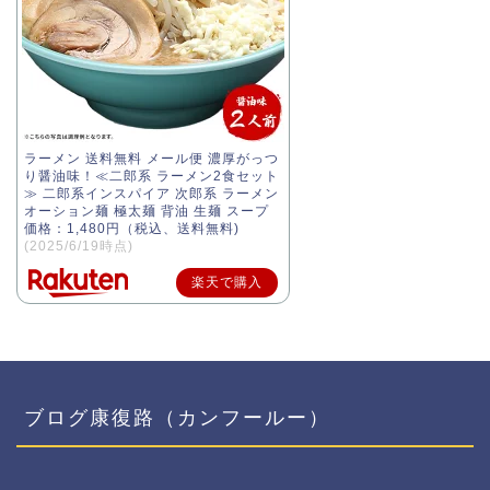
ラーメン 送料無料 メール便 濃厚がっつ
り醤油味！≪二郎系 ラーメン2食セット
≫ 二郎系インスパイア 次郎系 ラーメン
オーション麺 極太麺 背油 生麺 スープ
価格：1,480円（税込、送料無料)
(2025/6/19時点)
楽天で購入
ブログ康復路（カンフールー）