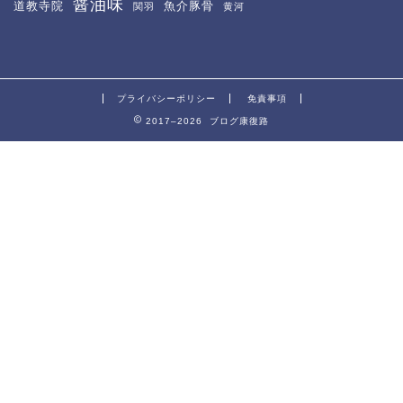
醤油味
道教寺院
魚介豚骨
関羽
黄河
プライバシーポリシー
免責事項
2017–2026 ブログ康復路