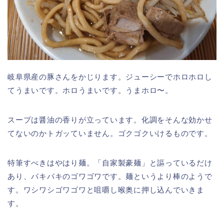
岐阜県産の豚さんをかじります。ジューシーでホロホロし
てうまいです。ホロうまいです。うまホロ〜。
スープは醤油の香りが立っています。化調をそんな効かせ
てないのかトガッていません。ゴクゴクいけるものです。
特筆すべきはやはり麺。「自家製豪麺」と謳っているだけ
あり、バキバキのゴワゴワです。麺というより棒のようで
す。ワシワシゴワゴワと咀嚼し喉奥に押し込んでいきま
す。