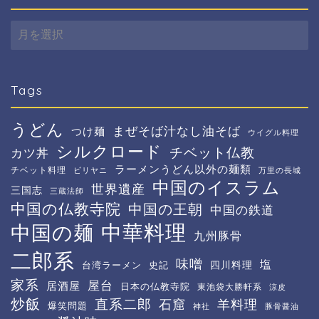
Archive
Tags
うどん
まぜそば汁なし油そば
つけ麺
ウイグル料理
シルクロード
チベット仏教
カツ丼
ラーメンうどん以外の麺類
チベット料理
ビリヤニ
万里の長城
中国のイスラム
世界遺産
三国志
三蔵法師
中国の仏教寺院
中国の王朝
中国の鉄道
中華料理
中国の麺
九州豚骨
二郎系
味噌
塩
四川料理
台湾ラーメン
史記
家系
屋台
居酒屋
日本の仏教寺院
東池袋大勝軒系
涼皮
炒飯
直系二郎
石窟
羊料理
爆笑問題
神社
豚骨醤油