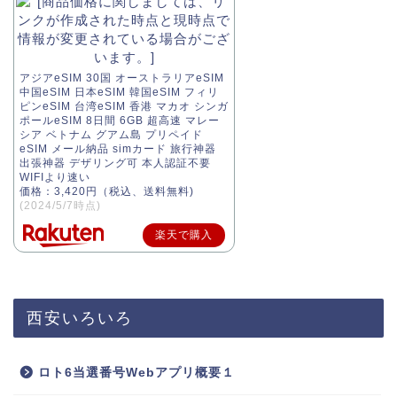
アジアeSIM 30国 オーストラリアeSIM
中国eSIM 日本eSIM 韓国eSIM フィリ
ピンeSIM 台湾eSIM 香港 マカオ シンガ
ポールeSIM 8日間 6GB 超高速 マレー
シア ベトナム グアム島 プリペイド
eSIM メール納品 simカード 旅行神器
出張神器 デザリング可 本人認証不要
WIFIより速い
価格：3,420円（税込、送料無料)
(2024/5/7時点)
楽天で購入
西安いろいろ
ロト6当選番号Webアプリ概要１