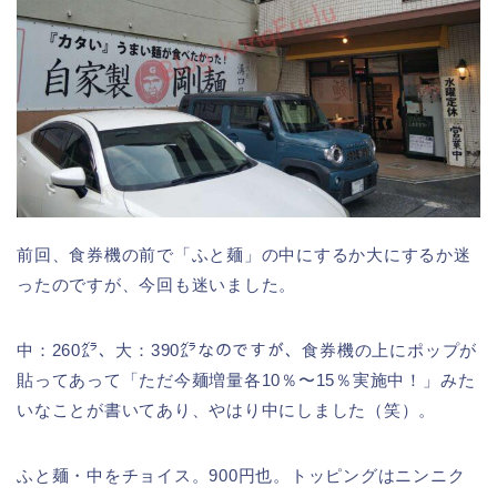
前回、食券機の前で「ふと麺」の中にするか大にするか迷
ったのですが、今回も迷いました。
中：260㌘、大：390㌘なのですが、食券機の上にポップが
貼ってあって「ただ今麺増量各10％〜15％実施中！」みた
いなことが書いてあり、やはり中にしました（笑）。
ふと麺・中をチョイス。900円也。トッピングはニンニク