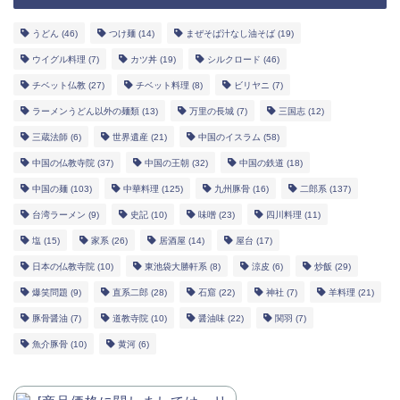
うどん
(46)
つけ麺
(14)
まぜそば汁なし油そば
(19)
ウイグル料理
(7)
カツ丼
(19)
シルクロード
(46)
チベット仏教
(27)
チベット料理
(8)
ビリヤニ
(7)
ラーメンうどん以外の麺類
(13)
万里の長城
(7)
三国志
(12)
三蔵法師
(6)
世界遺産
(21)
中国のイスラム
(58)
中国の仏教寺院
(37)
中国の王朝
(32)
中国の鉄道
(18)
中国の麺
(103)
中華料理
(125)
九州豚骨
(16)
二郎系
(137)
台湾ラーメン
(9)
史記
(10)
味噌
(23)
四川料理
(11)
塩
(15)
家系
(26)
居酒屋
(14)
屋台
(17)
日本の仏教寺院
(10)
東池袋大勝軒系
(8)
涼皮
(6)
炒飯
(29)
爆笑問題
(9)
直系二郎
(28)
石窟
(22)
神社
(7)
羊料理
(21)
豚骨醤油
(7)
道教寺院
(10)
醤油味
(22)
関羽
(7)
魚介豚骨
(10)
黄河
(6)