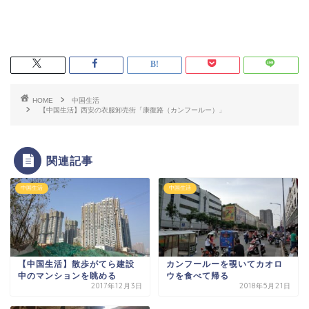
HOME
中国生活
【中国生活】西安の衣服卸売街「康復路（カンフールー）」
関連記事
中国生活
中国生活
【中国生活】散歩がてら建設
カンフールーを覗いてカオロ
中のマンションを眺める
ウを食べて帰る
2017年12月3日
2018年5月21日