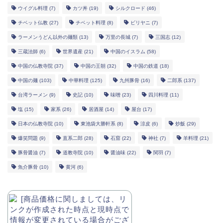
ウイグル料理
(7)
カツ丼
(19)
シルクロード
(46)
チベット仏教
(27)
チベット料理
(8)
ビリヤニ
(7)
ラーメンうどん以外の麺類
(13)
万里の長城
(7)
三国志
(12)
三蔵法師
(6)
世界遺産
(21)
中国のイスラム
(58)
中国の仏教寺院
(37)
中国の王朝
(32)
中国の鉄道
(18)
中国の麺
(103)
中華料理
(125)
九州豚骨
(16)
二郎系
(137)
台湾ラーメン
(9)
史記
(10)
味噌
(23)
四川料理
(11)
塩
(15)
家系
(26)
居酒屋
(14)
屋台
(17)
日本の仏教寺院
(10)
東池袋大勝軒系
(8)
涼皮
(6)
炒飯
(29)
爆笑問題
(9)
直系二郎
(28)
石窟
(22)
神社
(7)
羊料理
(21)
豚骨醤油
(7)
道教寺院
(10)
醤油味
(22)
関羽
(7)
魚介豚骨
(10)
黄河
(6)