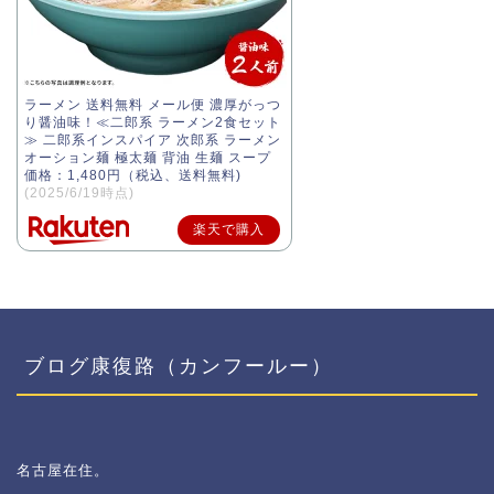
ラーメン 送料無料 メール便 濃厚がっつ
り醤油味！≪二郎系 ラーメン2食セット
≫ 二郎系インスパイア 次郎系 ラーメン
オーション麺 極太麺 背油 生麺 スープ
価格：1,480円（税込、送料無料)
(2025/6/19時点)
楽天で購入
ブログ康復路（カンフールー）
名古屋在住。