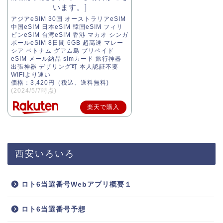
アジアeSIM 30国 オーストラリアeSIM
中国eSIM 日本eSIM 韓国eSIM フィリ
ピンeSIM 台湾eSIM 香港 マカオ シンガ
ポールeSIM 8日間 6GB 超高速 マレー
シア ベトナム グアム島 プリペイド
eSIM メール納品 simカード 旅行神器
出張神器 デザリング可 本人認証不要
WIFIより速い
価格：3,420円（税込、送料無料)
(2024/5/7時点)
楽天で購入
西安いろいろ
ロト6当選番号Webアプリ概要１
ロト6当選番号予想