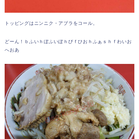
トッピングはニンニク・アブラをコール。
どーん！ｂふいｈぼふいぼｈびｆひおｈふぁｓｈｆわいお
へおあ