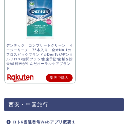
デンテック コンプリートクリーン イ
ージーリーチ 75本入り 全米No.1の
フロスピックブランド☆DenTek/デンタ
ルフロス/歯間ブラシ/虫歯予防/歯垢を除
去/歯科医が生んだオーラルケアブラン
ド
楽天で購入
西安・中国旅行
ロト6当選番号Webアプリ概要１