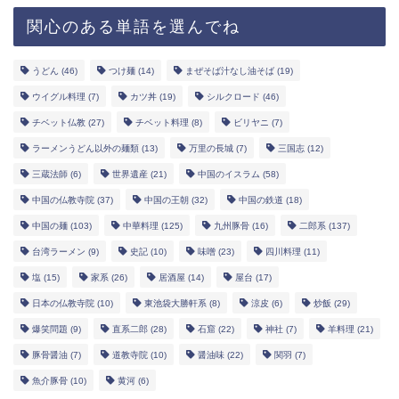
関心のある単語を選んでね
うどん
(46)
つけ麺
(14)
まぜそば汁なし油そば
(19)
ウイグル料理
(7)
カツ丼
(19)
シルクロード
(46)
チベット仏教
(27)
チベット料理
(8)
ビリヤニ
(7)
ラーメンうどん以外の麺類
(13)
万里の長城
(7)
三国志
(12)
三蔵法師
(6)
世界遺産
(21)
中国のイスラム
(58)
中国の仏教寺院
(37)
中国の王朝
(32)
中国の鉄道
(18)
中国の麺
(103)
中華料理
(125)
九州豚骨
(16)
二郎系
(137)
台湾ラーメン
(9)
史記
(10)
味噌
(23)
四川料理
(11)
塩
(15)
家系
(26)
居酒屋
(14)
屋台
(17)
日本の仏教寺院
(10)
東池袋大勝軒系
(8)
涼皮
(6)
炒飯
(29)
爆笑問題
(9)
直系二郎
(28)
石窟
(22)
神社
(7)
羊料理
(21)
豚骨醤油
(7)
道教寺院
(10)
醤油味
(22)
関羽
(7)
魚介豚骨
(10)
黄河
(6)