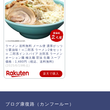
ラーメン 送料無料 メール便 濃厚がっつ
り醤油味！≪二郎系 ラーメン2食セット
≫ 二郎系インスパイア 次郎系 ラーメン
オーション麺 極太麺 背油 生麺 スープ
価格：1,480円（税込、送料無料)
(2025/6/19時点)
楽天で購入
ブログ康復路（カンフールー）