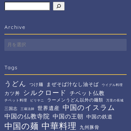
検索
Archive
Archive
Tags
うどん
まぜそば汁なし油そば
つけ麺
ウイグル料理
シルクロード
チベット仏教
カツ丼
ラーメンうどん以外の麺類
チベット料理
ビリヤニ
万里の長城
中国のイスラム
世界遺産
三国志
三蔵法師
中国の仏教寺院
中国の王朝
中国の鉄道
中華料理
中国の麺
九州豚骨