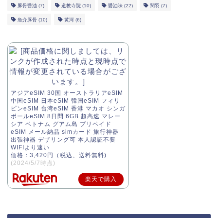
豚骨醤油
(7)
道教寺院
(10)
醤油味
(22)
関羽
(7)
魚介豚骨
(10)
黄河
(6)
アジアeSIM 30国 オーストラリアeSIM
中国eSIM 日本eSIM 韓国eSIM フィリ
ピンeSIM 台湾eSIM 香港 マカオ シンガ
ポールeSIM 8日間 6GB 超高速 マレー
シア ベトナム グアム島 プリペイド
eSIM メール納品 simカード 旅行神器
出張神器 デザリング可 本人認証不要
WIFIより速い
価格：3,420円（税込、送料無料)
(2024/5/7時点)
楽天で購入