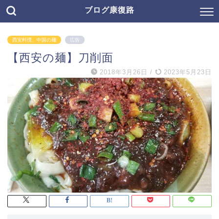
ブログ康復路
西安料理、中国の麺
広告
【西安の麺】刀削面
2018年3月26日
/
2023年5月23日