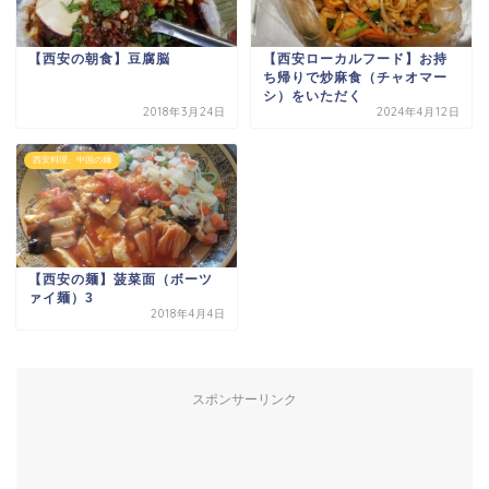
【西安の朝食】豆腐脳
【西安ローカルフード】お持
ち帰りで炒麻食（チャオマー
シ）をいただく
2018年3月24日
2024年4月12日
西安料理、中国の麺
【西安の麺】菠菜面（ボーツ
ァイ麺）3
2018年4月4日
スポンサーリンク