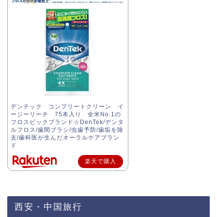
デンテック コンプリートクリーン イ
ージーリーチ 75本入り 全米No.1の
フロスピックブランド☆DenTek/デンタ
ルフロス/歯間ブラシ/虫歯予防/歯垢を除
去/歯科医が生んだオーラルケアブラン
ド
楽天で購入
西安・中国旅行