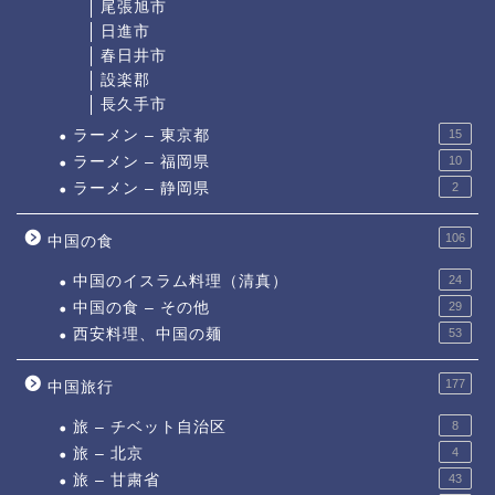
尾張旭市
日進市
春日井市
設楽郡
長久手市
ラーメン – 東京都
15
ラーメン – 福岡県
10
ラーメン – 静岡県
2
106
中国の食
中国のイスラム料理（清真）
24
中国の食 – その他
29
西安料理、中国の麺
53
177
中国旅行
旅 – チベット自治区
8
旅 – 北京
4
旅 – 甘粛省
43