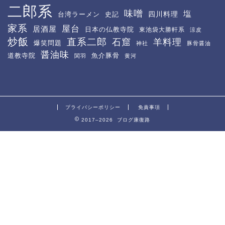
二郎系
味噌
塩
四川料理
台湾ラーメン
史記
家系
屋台
居酒屋
日本の仏教寺院
東池袋大勝軒系
涼皮
炒飯
直系二郎
石窟
羊料理
爆笑問題
神社
豚骨醤油
醤油味
道教寺院
魚介豚骨
関羽
黄河
プライバシーポリシー
免責事項
2017–2026 ブログ康復路