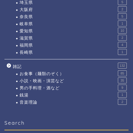
埼玉県
5
大阪府
2
奈良県
5
岐阜県
1
愛知県
10
滋賀県
2
福岡県
4
長崎県
1
132
雑記
お食事（麺類のぞく）
85
小説・映画・演芸など
35
男の手料理・酒など
9
銭湯
1
音楽理論
2
Search