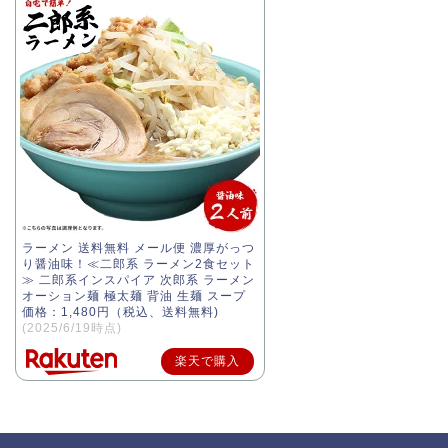
ラーメン 送料無料 メール便 濃厚がっつ
り醤油味！≪二郎系 ラーメン2食セット
≫ 二郎系インスパイア 次郎系 ラーメン
オーション麺 極太麺 背油 生麺 スープ
価格：1,480円（税込、送料無料)
(2025/6/19時点)
楽天で購入