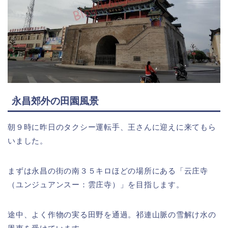
永昌郊外の田園風景
朝９時に昨日のタクシー運転手、王さんに迎えに来てもら
いました。
まずは永昌の街の南３５キロほどの場所にある「云庄寺
（ユンジュアンスー：雲庄寺）」を目指します。
途中、よく作物の実る田野を通過。祁連山脈の雪解け水の