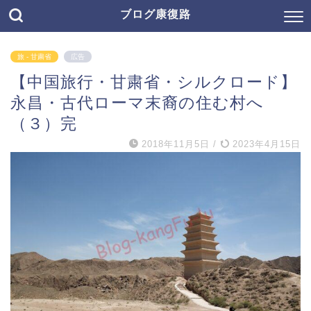
ブログ康復路
旅 - 甘粛省
広告
【中国旅行・甘粛省・シルクロード】
永昌・古代ローマ末裔の住む村へ
（３）完
2018年11月5日
/
2023年4月15日