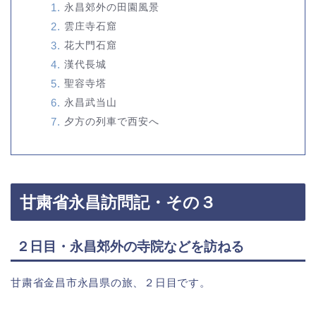
永昌郊外の田園風景
雲庄寺石窟
花大門石窟
漢代長城
聖容寺塔
永昌武当山
夕方の列車で西安へ
甘粛省永昌訪問記・その３
２日目・永昌郊外の寺院などを訪ねる
甘粛省金昌市永昌県の旅、２日目です。