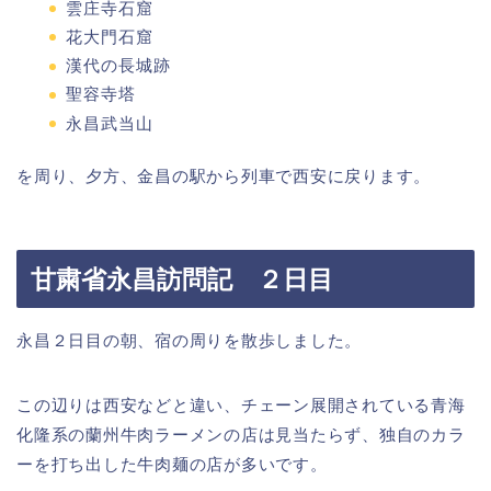
雲庄寺石窟
花大門石窟
漢代の長城跡
聖容寺塔
永昌武当山
を周り、夕方、金昌の駅から列車で西安に戻ります。
甘粛省永昌訪問記 ２日目
永昌２日目の朝、宿の周りを散歩しました。
この辺りは西安などと違い、チェーン展開されている青海
化隆系の蘭州牛肉ラーメンの店は見当たらず、独自のカラ
ーを打ち出した牛肉麺の店が多いです。