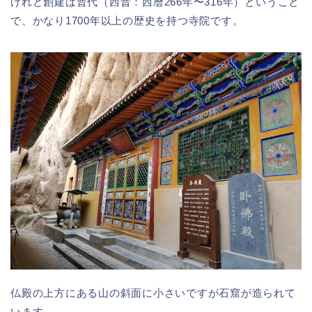
けれど創建は晋代（西晋：西暦266年〜316年）ということ
で、かなり1700年以上の歴史を持つ寺院です。
仏殿の上方にある山の斜面に小さいですが石窟が造られて
います。