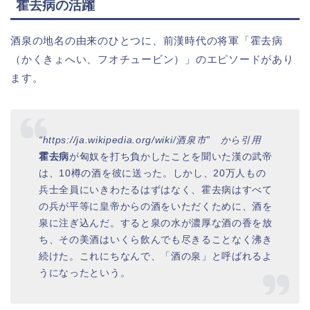
霍去病の活躍
酒泉の地名の由来のひとつに、前漢時代の将軍「霍去病
（かくきょへい、フオチュービン）」のエピソードがあり
ます。
“https://ja.wikipedia.org/wiki/酒泉市” から引用
霍去病
が匈奴を打ち負かしたことを聞いた漢の武帝
は、10樽の酒を彼に送った。しかし、20万人もの
兵士全員にいきわたるはずはなく、霍去病はすべて
の兵が平等に皇帝からの酒をいただくために、酒を
泉に注ぎ込んだ。すると泉の水が濃厚な酒の香を放
ち、その美酒はいくら飲んでも尽きることなく沸き
続けた。これにちなんで、「酒の泉」と呼ばれるよ
うになったという。