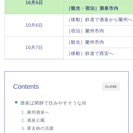
10月5日
［観光・宿泊］酒泉市内
［移動］鉄道で酒泉から蘭州へ
10月6日
［宿泊］蘭州市内
［観光］蘭州市内
10月7日
［移動］鉄道で西安へ
Contents
CLOSE
酒泉は閑静で住みやすそうな街
粛州酒泉へ
酒泉公園
霍去病の活躍