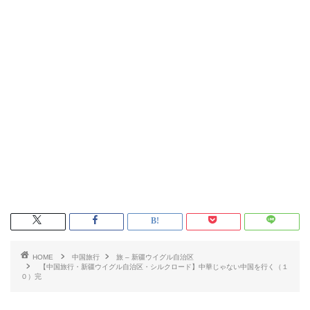
HOME
中国旅行
旅 – 新疆ウイグル自治区
【中国旅行・新疆ウイグル自治区・シルクロード】中華じゃない中国を行く（１
０）完