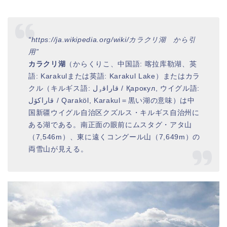
“https://ja.wikipedia.org/wiki/カラクリ湖 から引
用”
カラクリ湖
（からくりこ、中国語: 喀拉库勒湖、英
語: Karakulまたは英語: Karakul Lake）またはカラ
クル（キルギス語: قاراقۅل / Қарoкул, ウイグル語:
قاراكۆل / Qaraköl, Karakul＝黒い湖の意味）は中
国新疆ウイグル自治区クズルス・キルギス自治州に
ある湖である。南正面の眼前にムスタグ・アタ山
（7,546m）、東に遠くコングール山（7,649m）の
両雪山が見える。