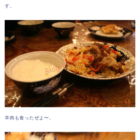
す。
羊肉も食ったぜよ〜。