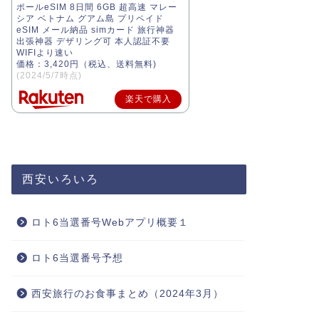
ポールeSIM 8日間 6GB 超高速 マレー
シア ベトナム グアム島 プリペイド
eSIM メール納品 simカード 旅行神器
出張神器 デザリング可 本人認証不要
WIFIより速い
価格：3,420円（税込、送料無料)
(2024/5/7時点)
楽天で購入
西安いろいろ
ロト6当選番号Webアプリ概要１
ロト6当選番号予想
西安旅行のお食事まとめ（2024年3月）