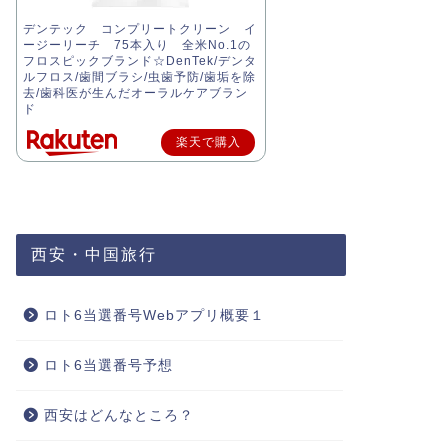
デンテック コンプリートクリーン イ
ージーリーチ 75本入り 全米No.1の
フロスピックブランド☆DenTek/デンタ
ルフロス/歯間ブラシ/虫歯予防/歯垢を除
去/歯科医が生んだオーラルケアブラン
ド
楽天で購入
西安・中国旅行
ロト6当選番号Webアプリ概要１
ロト6当選番号予想
西安はどんなところ？