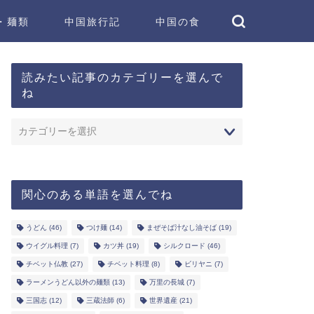
・麺類
中国旅行記
中国の食
読みたい記事のカテゴリーを選んで
ね
関心のある単語を選んでね
うどん
(46)
つけ麺
(14)
まぜそば汁なし油そば
(19)
ウイグル料理
(7)
カツ丼
(19)
シルクロード
(46)
チベット仏教
(27)
チベット料理
(8)
ビリヤニ
(7)
ラーメンうどん以外の麺類
(13)
万里の長城
(7)
三国志
(12)
三蔵法師
(6)
世界遺産
(21)