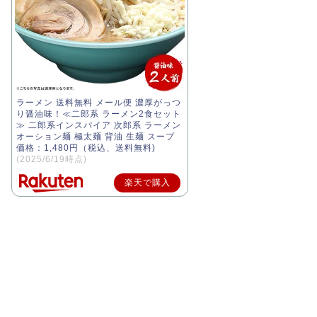
ラーメン 送料無料 メール便 濃厚がっつ
り醤油味！≪二郎系 ラーメン2食セット
≫ 二郎系インスパイア 次郎系 ラーメン
オーション麺 極太麺 背油 生麺 スープ
価格：1,480円（税込、送料無料)
(2025/6/19時点)
楽天で購入