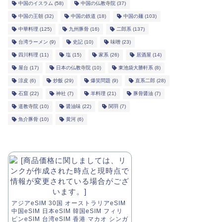
中国のイスラム
(58)
中国の仏教寺院
(37)
中国の王朝
(32)
中国の鉄道
(18)
中国の麺
(103)
中華料理
(125)
九州豚骨
(16)
二郎系
(137)
台湾ラーメン
(9)
史記
(10)
味噌
(23)
四川料理
(11)
塩
(15)
家系
(26)
居酒屋
(14)
屋台
(17)
日本の仏教寺院
(10)
東池袋大勝軒系
(8)
涼皮
(6)
炒飯
(29)
爆笑問題
(9)
直系二郎
(28)
石窟
(22)
神社
(7)
羊料理
(21)
豚骨醤油
(7)
道教寺院
(10)
醤油味
(22)
関羽
(7)
魚介豚骨
(10)
黄河
(6)
アジアeSIM 30国 オーストラリアeSIM
中国eSIM 日本eSIM 韓国eSIM フィリ
ピンeSIM 台湾eSIM 香港 マカオ シンガ