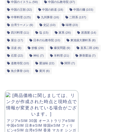
中国のイスラム
(58)
中国の仏教寺院
(37)
中国の王朝
(32)
中国の鉄道
(18)
中国の麺
(103)
中華料理
(125)
九州豚骨
(16)
二郎系
(137)
台湾ラーメン
(9)
史記
(10)
味噌
(23)
四川料理
(11)
塩
(15)
家系
(26)
居酒屋
(14)
屋台
(17)
日本の仏教寺院
(10)
東池袋大勝軒系
(8)
涼皮
(6)
炒飯
(29)
爆笑問題
(9)
直系二郎
(28)
石窟
(22)
神社
(7)
羊料理
(21)
豚骨醤油
(7)
道教寺院
(10)
醤油味
(22)
関羽
(7)
魚介豚骨
(10)
黄河
(6)
アジアeSIM 30国 オーストラリアeSIM
中国eSIM 日本eSIM 韓国eSIM フィリ
ピンeSIM 台湾eSIM 香港 マカオ シンガ