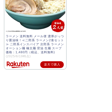
ラーメン 送料無料 メール便 濃厚がっつ
り醤油味！≪二郎系 ラーメン2食セット
≫ 二郎系インスパイア 次郎系 ラーメン
オーション麺 極太麺 背油 生麺 スープ
価格：1,480円（税込、送料無料)
(2025/6/19時点)
楽天で購入