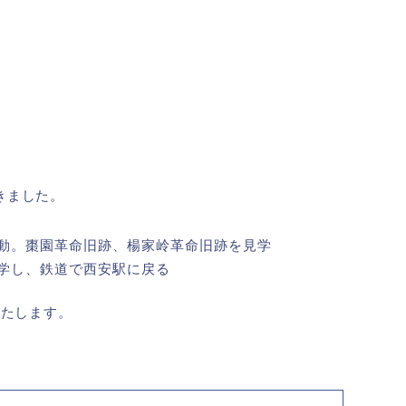
てきました。
動。棗園革命旧跡、楊家岭革命旧跡を見学
学し、鉄道で西安駅に戻る
いたします。