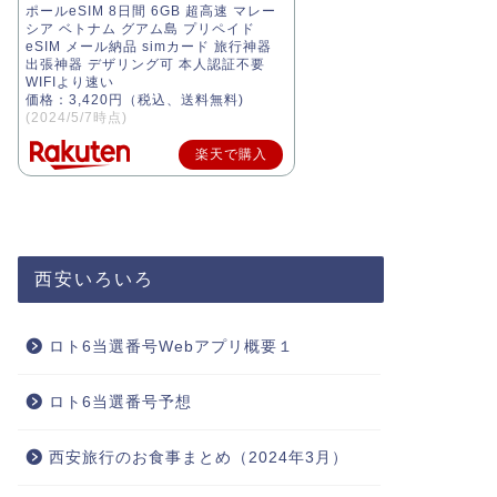
ポールeSIM 8日間 6GB 超高速 マレー
シア ベトナム グアム島 プリペイド
eSIM メール納品 simカード 旅行神器
出張神器 デザリング可 本人認証不要
WIFIより速い
価格：3,420円（税込、送料無料)
(2024/5/7時点)
楽天で購入
西安いろいろ
ロト6当選番号Webアプリ概要１
ロト6当選番号予想
西安旅行のお食事まとめ（2024年3月）