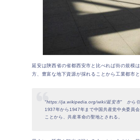
延安は陝西省の省都西安市と比べれば街の規模
方、豊富な地下資源が採れることから工業都市
“https://ja.wikipedia.org/wiki/延安市” か
1937年から1947年まで中国共産党中央委
ことから、共産革命の聖地とされる。