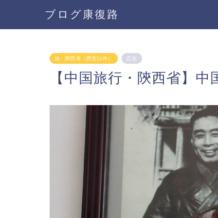
ブログ康復路
旅 - 陝西省（西安以外）
広告
【中国旅行・陝西省】中