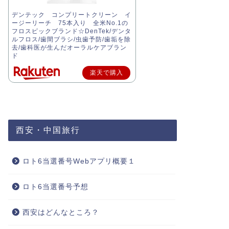
デンテック コンプリートクリーン イ
ージーリーチ 75本入り 全米No.1の
フロスピックブランド☆DenTek/デンタ
ルフロス/歯間ブラシ/虫歯予防/歯垢を除
去/歯科医が生んだオーラルケアブラン
ド
楽天で購入
西安・中国旅行
ロト6当選番号Webアプリ概要１
ロト6当選番号予想
西安はどんなところ？