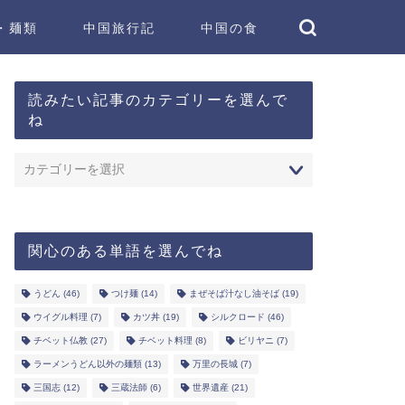
・麺類
中国旅行記
中国の食
読みたい記事のカテゴリーを選んで
ね
関心のある単語を選んでね
うどん
(46)
つけ麺
(14)
まぜそば汁なし油そば
(19)
ウイグル料理
(7)
カツ丼
(19)
シルクロード
(46)
チベット仏教
(27)
チベット料理
(8)
ビリヤニ
(7)
ラーメンうどん以外の麺類
(13)
万里の長城
(7)
三国志
(12)
三蔵法師
(6)
世界遺産
(21)