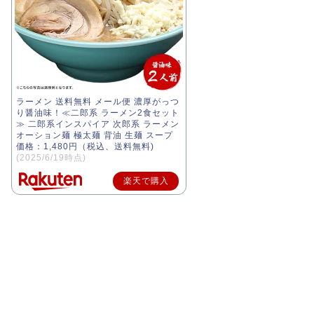
ラーメン 送料無料 メール便 濃厚がっつ
り醤油味！≪二郎系 ラーメン2食セット
≫ 二郎系インスパイア 次郎系 ラーメン
オーション麺 極太麺 背油 生麺 スープ
価格：1,480円（税込、送料無料)
(2025/6/19時点)
楽天で購入