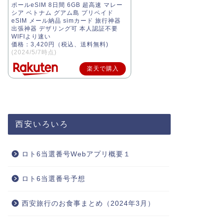
ポールeSIM 8日間 6GB 超高速 マレー
シア ベトナム グアム島 プリペイド
eSIM メール納品 simカード 旅行神器
出張神器 デザリング可 本人認証不要
WIFIより速い
価格：3,420円（税込、送料無料)
(2024/5/7時点)
楽天で購入
西安いろいろ
ロト6当選番号Webアプリ概要１
ロト6当選番号予想
西安旅行のお食事まとめ（2024年3月）