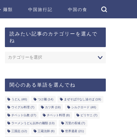
・麺類
中国旅行記
中国の食
読みたい記事のカテゴリーを選んで
ね
関心のある単語を選んでね
うどん
(46)
つけ麺
(14)
まぜそば汁なし油そば
(19)
ウイグル料理
(7)
カツ丼
(19)
シルクロード
(46)
チベット仏教
(27)
チベット料理
(8)
ビリヤニ
(7)
ラーメンうどん以外の麺類
(13)
万里の長城
(7)
三国志
(12)
三蔵法師
(6)
世界遺産
(21)