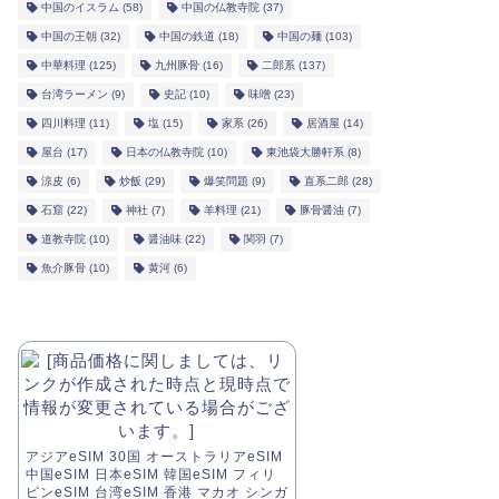
中国のイスラム
(58)
中国の仏教寺院
(37)
中国の王朝
(32)
中国の鉄道
(18)
中国の麺
(103)
中華料理
(125)
九州豚骨
(16)
二郎系
(137)
台湾ラーメン
(9)
史記
(10)
味噌
(23)
四川料理
(11)
塩
(15)
家系
(26)
居酒屋
(14)
屋台
(17)
日本の仏教寺院
(10)
東池袋大勝軒系
(8)
涼皮
(6)
炒飯
(29)
爆笑問題
(9)
直系二郎
(28)
石窟
(22)
神社
(7)
羊料理
(21)
豚骨醤油
(7)
道教寺院
(10)
醤油味
(22)
関羽
(7)
魚介豚骨
(10)
黄河
(6)
アジアeSIM 30国 オーストラリアeSIM
中国eSIM 日本eSIM 韓国eSIM フィリ
ピンeSIM 台湾eSIM 香港 マカオ シンガ