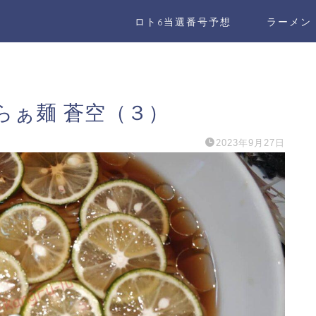
ロト6当選番号予想
ラーメン
らぁ麺 蒼空（３）
2023年9月27日