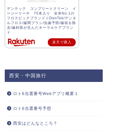
デンテック コンプリートクリーン イ
ージーリーチ 75本入り 全米No.1の
フロスピックブランド☆DenTek/デンタ
ルフロス/歯間ブラシ/虫歯予防/歯垢を除
去/歯科医が生んだオーラルケアブラン
ド
楽天で購入
西安・中国旅行
ロト6当選番号Webアプリ概要１
ロト6当選番号予想
西安はどんなところ？