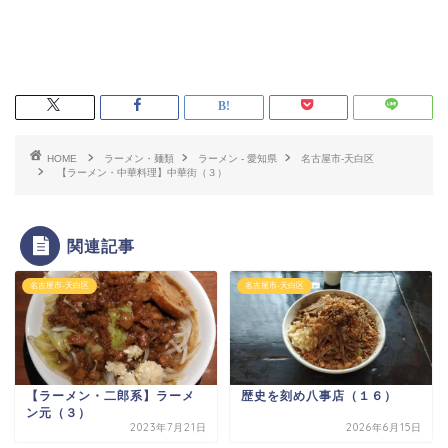
HOME
ラーメン・麺類
ラーメン - 愛知県
名古屋市-天白区
【ラーメン・中華料理】中華街（３）
関連記事
名古屋市-天白区
名古屋市-天白区
【ラーメン・二郎系】ラーメ
歴史を刻め八事店（１６）
ン元（３）
2023年7月21日
2026年6月15日