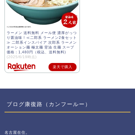
ラーメン 送料無料 メール便 濃厚がっつ
り醤油味！≪二郎系 ラーメン2食セット
≫ 二郎系インスパイア 次郎系 ラーメン
オーション麺 極太麺 背油 生麺 スープ
価格：1,480円（税込、送料無料)
(2025/6/19時点)
楽天で購入
ブログ康復路（カンフールー）
名古屋在住。