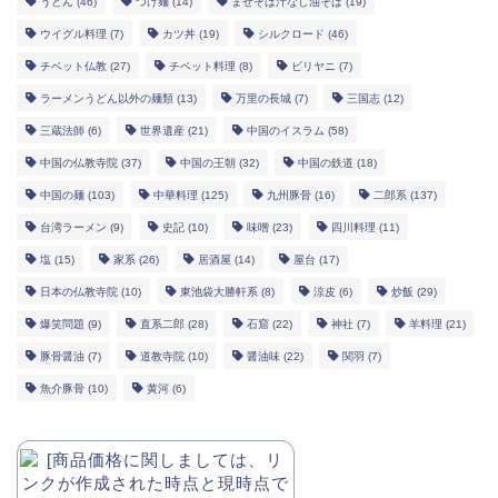
うどん
(46)
つけ麺
(14)
まぜそば汁なし油そば
(19)
ウイグル料理
(7)
カツ丼
(19)
シルクロード
(46)
チベット仏教
(27)
チベット料理
(8)
ビリヤニ
(7)
ラーメンうどん以外の麺類
(13)
万里の長城
(7)
三国志
(12)
三蔵法師
(6)
世界遺産
(21)
中国のイスラム
(58)
中国の仏教寺院
(37)
中国の王朝
(32)
中国の鉄道
(18)
中国の麺
(103)
中華料理
(125)
九州豚骨
(16)
二郎系
(137)
台湾ラーメン
(9)
史記
(10)
味噌
(23)
四川料理
(11)
塩
(15)
家系
(26)
居酒屋
(14)
屋台
(17)
日本の仏教寺院
(10)
東池袋大勝軒系
(8)
涼皮
(6)
炒飯
(29)
爆笑問題
(9)
直系二郎
(28)
石窟
(22)
神社
(7)
羊料理
(21)
豚骨醤油
(7)
道教寺院
(10)
醤油味
(22)
関羽
(7)
魚介豚骨
(10)
黄河
(6)