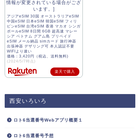
アジアeSIM 30国 オーストラリアeSIM
中国eSIM 日本eSIM 韓国eSIM フィリ
ピンeSIM 台湾eSIM 香港 マカオ シンガ
ポールeSIM 8日間 6GB 超高速 マレー
シア ベトナム グアム島 プリペイド
eSIM メール納品 simカード 旅行神器
出張神器 デザリング可 本人認証不要
WIFIより速い
価格：3,420円（税込、送料無料)
(2024/5/7時点)
楽天で購入
西安いろいろ
ロト6当選番号Webアプリ概要１
ロト6当選番号予想