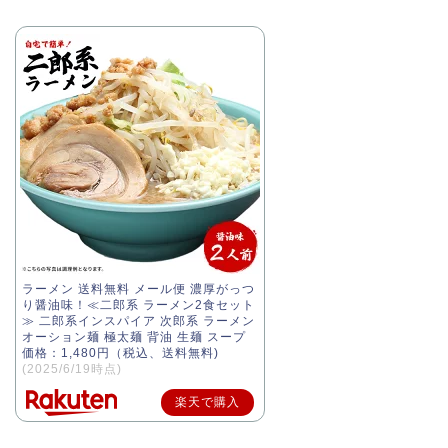
ラーメン 送料無料 メール便 濃厚がっつ
り醤油味！≪二郎系 ラーメン2食セット
≫ 二郎系インスパイア 次郎系 ラーメン
オーション麺 極太麺 背油 生麺 スープ
価格：1,480円（税込、送料無料)
(2025/6/19時点)
楽天で購入