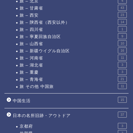
旅 – 北京
4
旅 – 甘粛省
43
旅 – 西安
23
旅 – 陝西省（西安以外）
14
旅 – 四川省
1
旅 – 寧夏回族自治区
9
旅 – 山西省
10
旅 – 新疆ウイグル自治区
16
旅 – 河南省
11
旅 – 湖北省
3
旅 – 重慶
3
旅 – 青海省
21
旅 その他 中国旅
11
15
中国生活
37
日本の名所旧跡・アウトドア
京都府
3
2