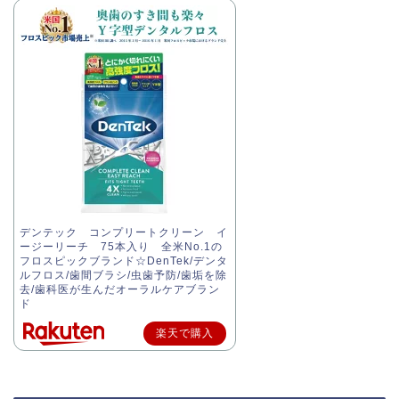
デンテック コンプリートクリーン イ
ージーリーチ 75本入り 全米No.1の
フロスピックブランド☆DenTek/デンタ
ルフロス/歯間ブラシ/虫歯予防/歯垢を除
去/歯科医が生んだオーラルケアブラン
ド
楽天で購入