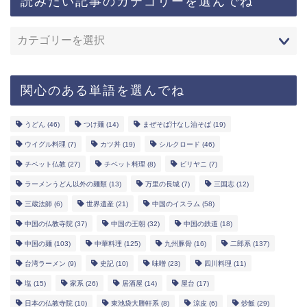
読みたい記事のカテゴリーを選んでね
関心のある単語を選んでね
うどん
(46)
つけ麺
(14)
まぜそば汁なし油そば
(19)
ウイグル料理
(7)
カツ丼
(19)
シルクロード
(46)
チベット仏教
(27)
チベット料理
(8)
ビリヤニ
(7)
ラーメンうどん以外の麺類
(13)
万里の長城
(7)
三国志
(12)
三蔵法師
(6)
世界遺産
(21)
中国のイスラム
(58)
中国の仏教寺院
(37)
中国の王朝
(32)
中国の鉄道
(18)
中国の麺
(103)
中華料理
(125)
九州豚骨
(16)
二郎系
(137)
台湾ラーメン
(9)
史記
(10)
味噌
(23)
四川料理
(11)
塩
(15)
家系
(26)
居酒屋
(14)
屋台
(17)
日本の仏教寺院
(10)
東池袋大勝軒系
(8)
涼皮
(6)
炒飯
(29)