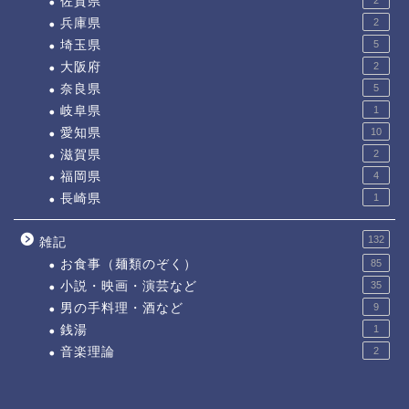
佐賀県
兵庫県
2
埼玉県
5
大阪府
2
奈良県
5
岐阜県
1
愛知県
10
滋賀県
2
福岡県
4
長崎県
1
132
雑記
お食事（麺類のぞく）
85
小説・映画・演芸など
35
男の手料理・酒など
9
銭湯
1
音楽理論
2