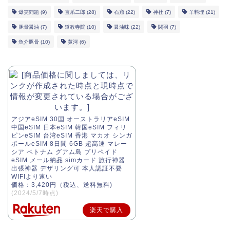
爆笑問題
(9)
直系二郎
(28)
石窟
(22)
神社
(7)
羊料理
(21)
豚骨醤油
(7)
道教寺院
(10)
醤油味
(22)
関羽
(7)
魚介豚骨
(10)
黄河
(6)
アジアeSIM 30国 オーストラリアeSIM
中国eSIM 日本eSIM 韓国eSIM フィリ
ピンeSIM 台湾eSIM 香港 マカオ シンガ
ポールeSIM 8日間 6GB 超高速 マレー
シア ベトナム グアム島 プリペイド
eSIM メール納品 simカード 旅行神器
出張神器 デザリング可 本人認証不要
WIFIより速い
価格：3,420円（税込、送料無料)
(2024/5/7時点)
楽天で購入