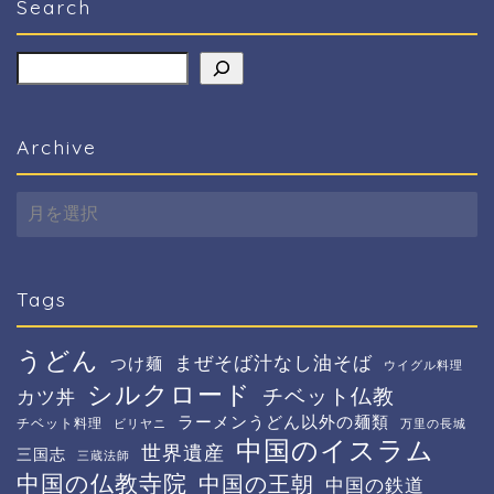
Search
検索
Archive
Archive
Tags
うどん
まぜそば汁なし油そば
つけ麺
ウイグル料理
シルクロード
チベット仏教
カツ丼
ラーメンうどん以外の麺類
チベット料理
ビリヤニ
万里の長城
中国のイスラム
世界遺産
三国志
三蔵法師
中国の仏教寺院
中国の王朝
中国の鉄道