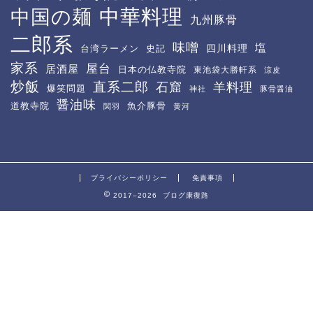
中華料理
中国の麺
九州豚骨
二郎系
味噌
塩
四川料理
台湾ラーメン
史記
家系
屋台
居酒屋
日本の仏教寺院
東池袋大勝軒系
涼皮
炒飯
直系二郎
石窟
羊料理
爆笑問題
神社
豚骨醤油
醤油味
道教寺院
魚介豚骨
関羽
黄河
プライバシーポリシー
免責事項
2017–2026 ブログ康復路