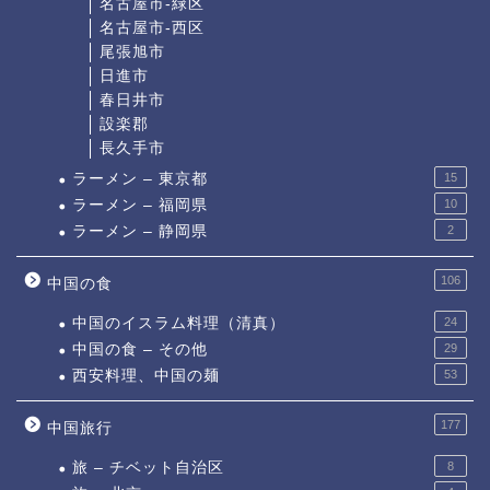
名古屋市-緑区
名古屋市-西区
尾張旭市
日進市
春日井市
設楽郡
長久手市
ラーメン – 東京都
15
ラーメン – 福岡県
10
ラーメン – 静岡県
2
106
中国の食
中国のイスラム料理（清真）
24
中国の食 – その他
29
西安料理、中国の麺
53
177
中国旅行
旅 – チベット自治区
8