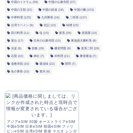
中国のイスラム
(58)
中国の仏教寺院
(37)
中国の王朝
(32)
中国の鉄道
(18)
中国の麺
(103)
中華料理
(125)
九州豚骨
(16)
二郎系
(137)
台湾ラーメン
(9)
史記
(10)
味噌
(23)
四川料理
(11)
塩
(15)
家系
(26)
居酒屋
(14)
屋台
(17)
日本の仏教寺院
(10)
東池袋大勝軒系
(8)
涼皮
(6)
炒飯
(29)
爆笑問題
(9)
直系二郎
(28)
石窟
(22)
神社
(7)
羊料理
(21)
豚骨醤油
(7)
道教寺院
(10)
醤油味
(22)
関羽
(7)
魚介豚骨
(10)
黄河
(6)
アジアeSIM 30国 オーストラリアeSIM
中国eSIM 日本eSIM 韓国eSIM フィリ
ピンeSIM 台湾eSIM 香港 マカオ シンガ