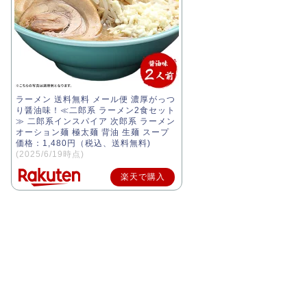
ラーメン 送料無料 メール便 濃厚がっつ
り醤油味！≪二郎系 ラーメン2食セット
≫ 二郎系インスパイア 次郎系 ラーメン
オーション麺 極太麺 背油 生麺 スープ
価格：1,480円（税込、送料無料)
(2025/6/19時点)
楽天で購入