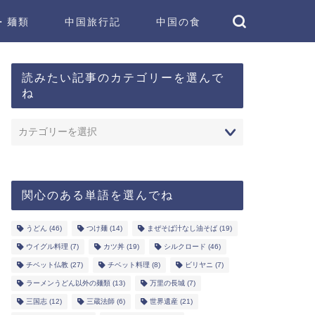
・麺類
中国旅行記
中国の食
読みたい記事のカテゴリーを選んで
ね
関心のある単語を選んでね
うどん
(46)
つけ麺
(14)
まぜそば汁なし油そば
(19)
ウイグル料理
(7)
カツ丼
(19)
シルクロード
(46)
チベット仏教
(27)
チベット料理
(8)
ビリヤニ
(7)
ラーメンうどん以外の麺類
(13)
万里の長城
(7)
三国志
(12)
三蔵法師
(6)
世界遺産
(21)