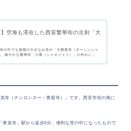
行】空海も滞在した西安繁華街の古刹「大
寺の中でも規模の大きなお寺が「大興善寺（ダーシンシャ
。 賑やかな繁華街「小寨（シャオジャイ）」の外れに...
青龙寺（チンロンスー：青龍寺）」です。西安市街の南に
「青龙寺」駅から徒歩5分。便利な世の中になったもので