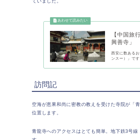
ていました。
【中国旅
興善寺」
西安に数あるお
ンスー）」です
訪問記
空海が恵果和尚に密教の教えを受けた寺院が「
位置します。
青龍寺へのアクセスはとても簡単。地下鉄3号線
す。