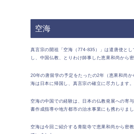
空海
真言宗の開祖「空海（774-835）」は遣唐使と
し、中国仏教、とりわけ師事した恵果和尚から
20年の唐留学の予定をたったの2年（恵果和尚
海は日本に帰国し、真言宗の確立に尽力します
空海の中国での経験は、日本の仏教発展への寄
書作成指導や地方都市の治水事業にも携わりま
空海は今回ご紹介する青龍寺で恵果和尚から密