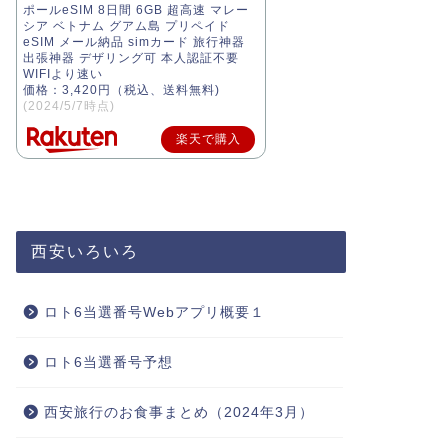
ポールeSIM 8日間 6GB 超高速 マレー
シア ベトナム グアム島 プリペイド
eSIM メール納品 simカード 旅行神器
出張神器 デザリング可 本人認証不要
WIFIより速い
価格：3,420円（税込、送料無料)
(2024/5/7時点)
楽天で購入
西安いろいろ
ロト6当選番号Webアプリ概要１
ロト6当選番号予想
西安旅行のお食事まとめ（2024年3月）