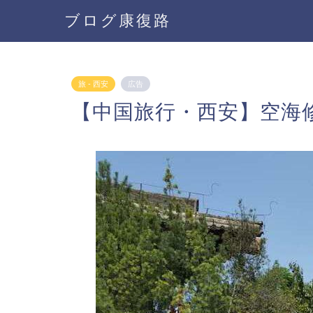
ブログ康復路
旅 - 西安
広告
【中国旅行・西安】空海