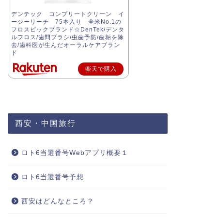
デンテック コンプリートクリーン イ
ージーリーチ 75本入り 全米No.1の
フロスピックブランド☆DenTek/デンタ
ルフロス/歯間ブラシ/虫歯予防/歯垢を除
去/歯科医が生んだオーラルケアブラン
ド
楽天で購入
西安・中国旅行
ロト6当選番号Webアプリ概要１
ロト6当選番号予想
西安はどんなところ？