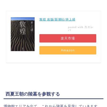
敦煌 改版/新潮社/井上靖
カエレ
posted with
バ
楽天市場
Amazon
西夏王朝の陵墓を参観する
博物館エリアを出て、これから陵墓を見学していきます。