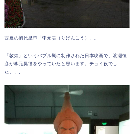
西夏の初代皇帝「李元昊（りげんこう）」。
「敦煌」というバブル期に制作された日本映画で、渡瀬恒
彦が李元昊役をやっていたと思います。チョイ役でし
た、、、