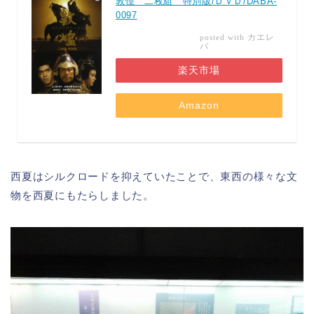
敦惶 二枚組 特別版/ＤＶＤ/DABA-
0097
カエレ
posted with
バ
楽天市場
Amazon
西夏はシルクロードを抑えていたことで、東西の様々な文
物を西夏にもたらしました。