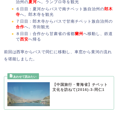
治州の
夏河
へ。ランブロ寺を観光
６日目：夏河からバスで南チベット族自治州の
郎木
寺
へ。郎木寺を観光
７日目：郎木寺からバスで甘南チベット族自治州の
合作
へ。市街観光
８日目：合作から甘粛省の省都
蘭州
へ移動し、鉄道
で
西安
へ帰る
前回は西寧からバスで同仁に移動し、車窓から黄河の流れ
を堪能しました。
【中国旅行・青海省】チベット
文化を訪ねて(2016)-3-同仁1