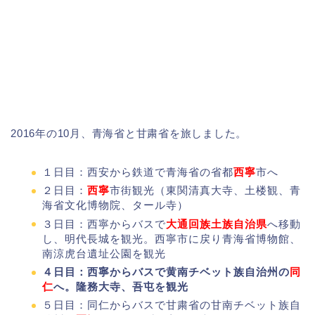
2016年の10月、青海省と甘粛省を旅しました。
１日目：西安から鉄道で青海省の省都
西寧
市へ
２日目：
西寧
市街観光（東関清真大寺、土楼観、青
海省文化博物院、タール寺）
３日目：西寧からバスで
大通回族土族自治県
へ移動
し、明代長城を観光。西寧市に戻り青海省博物館、
南涼虎台遺址公園を観光
４日目：西寧からバスで黄南チベット族自治州の
同
仁
へ。隆務大寺、吾屯を観光
５日目：同仁からバスで甘粛省の甘南チベット族自