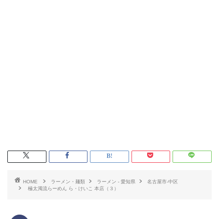
HOME
ラーメン・麺類
ラーメン - 愛知県
名古屋市-中区
極太濁流らーめん ら・けいこ 本店（３）