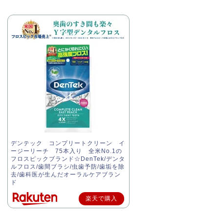
デンテック コンプリートクリーン イ
ージーリーチ 75本入り 全米No.1の
フロスピックブランド☆DenTek/デンタ
ルフロス/歯間ブラシ/虫歯予防/歯垢を除
去/歯科医が生んだオーラルケアブラン
ド
楽天で購入