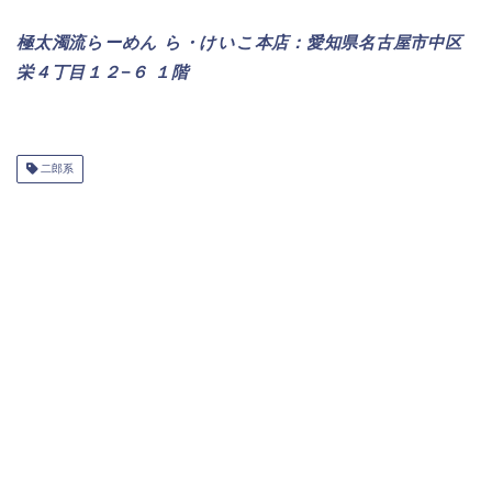
極太濁流らーめん ら・けいこ本店：愛知県名古屋市中区
栄４丁目１２−６ １階
二郎系