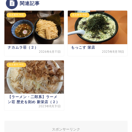
関連記事
名古屋市-中区
名古屋市-中区
ナカムラ荘（２）
もっこす 栄店
2026年6月11日
2025年8月18日
名古屋市-中区
【ラーメン・二郎系】ラーメ
ン荘 歴史を刻め 新栄店（２）
2023年8月31日
スポンサーリンク