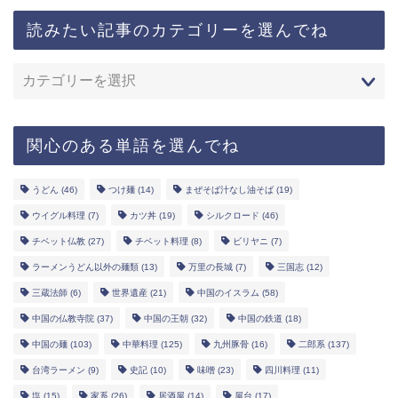
読みたい記事のカテゴリーを選んでね
関心のある単語を選んでね
うどん
(46)
つけ麺
(14)
まぜそば汁なし油そば
(19)
ウイグル料理
(7)
カツ丼
(19)
シルクロード
(46)
チベット仏教
(27)
チベット料理
(8)
ビリヤニ
(7)
ラーメンうどん以外の麺類
(13)
万里の長城
(7)
三国志
(12)
三蔵法師
(6)
世界遺産
(21)
中国のイスラム
(58)
中国の仏教寺院
(37)
中国の王朝
(32)
中国の鉄道
(18)
中国の麺
(103)
中華料理
(125)
九州豚骨
(16)
二郎系
(137)
台湾ラーメン
(9)
史記
(10)
味噌
(23)
四川料理
(11)
塩
(15)
家系
(26)
居酒屋
(14)
屋台
(17)