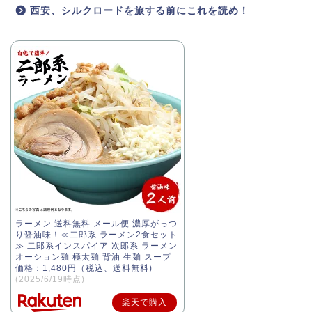
西安、シルクロードを旅する前にこれを読め！
ラーメン 送料無料 メール便 濃厚がっつ
り醤油味！≪二郎系 ラーメン2食セット
≫ 二郎系インスパイア 次郎系 ラーメン
オーション麺 極太麺 背油 生麺 スープ
価格：1,480円（税込、送料無料)
(2025/6/19時点)
楽天で購入