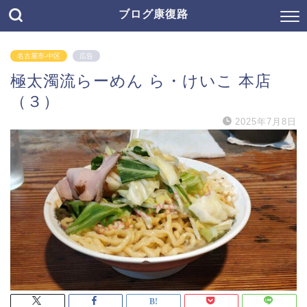
ブログ康復路
名古屋市-中区
広告
極太濁流らーめん ら・けいこ 本店
（３）
2025年7月8日