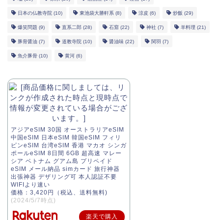
日本の仏教寺院
(10)
東池袋大勝軒系
(8)
涼皮
(6)
炒飯
(29)
爆笑問題
(9)
直系二郎
(28)
石窟
(22)
神社
(7)
羊料理
(21)
豚骨醤油
(7)
道教寺院
(10)
醤油味
(22)
関羽
(7)
魚介豚骨
(10)
黄河
(6)
アジアeSIM 30国 オーストラリアeSIM
中国eSIM 日本eSIM 韓国eSIM フィリ
ピンeSIM 台湾eSIM 香港 マカオ シンガ
ポールeSIM 8日間 6GB 超高速 マレー
シア ベトナム グアム島 プリペイド
eSIM メール納品 simカード 旅行神器
出張神器 デザリング可 本人認証不要
WIFIより速い
価格：3,420円（税込、送料無料)
(2024/5/7時点)
楽天で購入