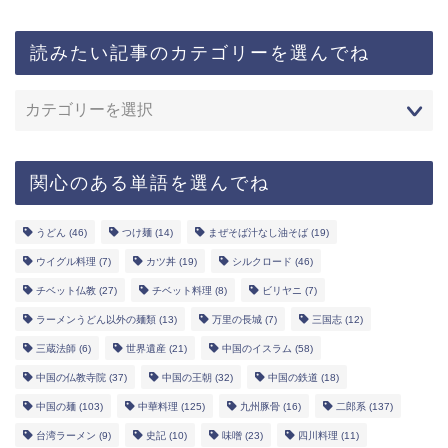
読みたい記事のカテゴリーを選んでね
関心のある単語を選んでね
うどん
(46)
つけ麺
(14)
まぜそば汁なし油そば
(19)
ウイグル料理
(7)
カツ丼
(19)
シルクロード
(46)
チベット仏教
(27)
チベット料理
(8)
ビリヤニ
(7)
ラーメンうどん以外の麺類
(13)
万里の長城
(7)
三国志
(12)
三蔵法師
(6)
世界遺産
(21)
中国のイスラム
(58)
中国の仏教寺院
(37)
中国の王朝
(32)
中国の鉄道
(18)
中国の麺
(103)
中華料理
(125)
九州豚骨
(16)
二郎系
(137)
台湾ラーメン
(9)
史記
(10)
味噌
(23)
四川料理
(11)