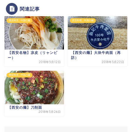
関連記事
西安料理、中国の麺
西安料理、中国の麺
【西安名物】凉皮（リャンピ
【西安の麺】大块牛肉面（再
ー）
訪）
2018年5月12日
2018年3月22日
西安料理、中国の麺
【西安の麺】刀削面
2018年3月26日