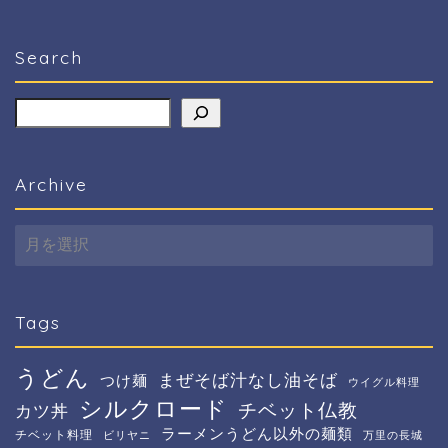
Search
検索
Archive
Archive
Tags
うどん
まぜそば汁なし油そば
つけ麺
ウイグル料理
シルクロード
チベット仏教
カツ丼
ラーメンうどん以外の麺類
チベット料理
ビリヤニ
万里の長城