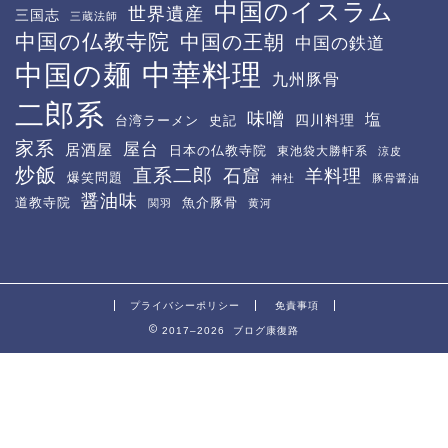
中国のイスラム
世界遺産
三国志
三蔵法師
中国の仏教寺院
中国の王朝
中国の鉄道
中華料理
中国の麺
九州豚骨
二郎系
味噌
塩
四川料理
台湾ラーメン
史記
家系
屋台
居酒屋
日本の仏教寺院
東池袋大勝軒系
涼皮
炒飯
直系二郎
石窟
羊料理
爆笑問題
神社
豚骨醤油
醤油味
道教寺院
魚介豚骨
関羽
黄河
プライバシーポリシー
免責事項
2017–2026 ブログ康復路