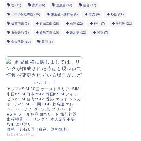
塩
(15)
家系
(26)
居酒屋
(14)
屋台
(17)
日本の仏教寺院
(10)
東池袋大勝軒系
(8)
涼皮
(6)
炒飯
(29)
爆笑問題
(9)
直系二郎
(28)
石窟
(22)
神社
(7)
羊料理
(21)
豚骨醤油
(7)
道教寺院
(10)
醤油味
(22)
関羽
(7)
魚介豚骨
(10)
黄河
(6)
アジアeSIM 30国 オーストラリアeSIM
中国eSIM 日本eSIM 韓国eSIM フィリ
ピンeSIM 台湾eSIM 香港 マカオ シンガ
ポールeSIM 8日間 6GB 超高速 マレー
シア ベトナム グアム島 プリペイド
eSIM メール納品 simカード 旅行神器
出張神器 デザリング可 本人認証不要
WIFIより速い
価格：3,420円（税込、送料無料)
(2024/5/7時点)