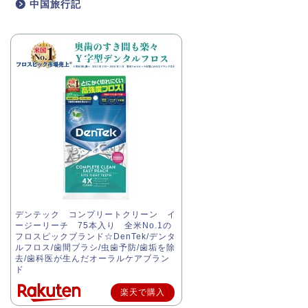
中国旅行記
デンテック コンプリートクリーン イ
ージーリーチ 75本入り 全米No.1の
フロスピックブランド☆DenTek/デンタ
ルフロス/歯間ブラシ/虫歯予防/歯垢を除
去/歯科医が生んだオーラルケアブラン
ド
楽天で購入