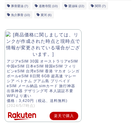
豚骨醤油
(7)
道教寺院
(10)
醤油味
(22)
関羽
(7)
魚介豚骨
(10)
黄河
(6)
アジアeSIM 30国 オーストラリアeSIM
中国eSIM 日本eSIM 韓国eSIM フィリ
ピンeSIM 台湾eSIM 香港 マカオ シンガ
ポールeSIM 8日間 6GB 超高速 マレー
シア ベトナム グアム島 プリペイド
eSIM メール納品 simカード 旅行神器
出張神器 デザリング可 本人認証不要
WIFIより速い
価格：3,420円（税込、送料無料)
(2024/5/7時点)
楽天で購入