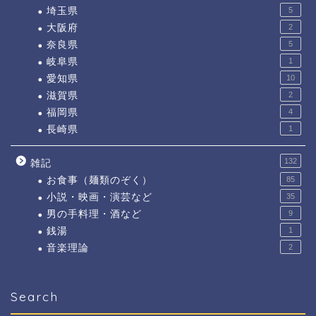
埼玉県
5
大阪府
2
奈良県
5
岐阜県
1
愛知県
10
滋賀県
2
福岡県
4
長崎県
1
132
雑記
お食事（麺類のぞく）
85
小説・映画・演芸など
35
男の手料理・酒など
9
銭湯
1
音楽理論
2
Search