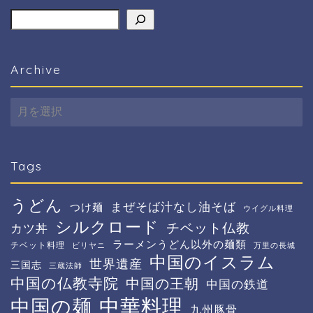
検索
Archive
Archive
Tags
うどん
まぜそば汁なし油そば
つけ麺
ウイグル料理
シルクロード
チベット仏教
カツ丼
ラーメンうどん以外の麺類
チベット料理
ビリヤニ
万里の長城
中国のイスラム
世界遺産
三国志
三蔵法師
中国の仏教寺院
中国の王朝
中国の鉄道
中華料理
中国の麺
九州豚骨