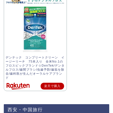
デンテック コンプリートクリーン イ
ージーリーチ 75本入り 全米No.1の
フロスピックブランド☆DenTek/デンタ
ルフロス/歯間ブラシ/虫歯予防/歯垢を除
去/歯科医が生んだオーラルケアブラン
ド
楽天で購入
西安・中国旅行