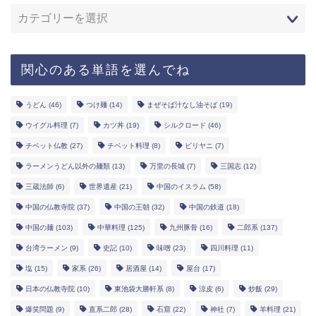
関心のある単語を選んでね
うどん
(46)
つけ麺
(14)
まぜそば汁なし油そば
(19)
ウイグル料理
(7)
カツ丼
(19)
シルクロード
(46)
チベット仏教
(27)
チベット料理
(8)
ビリヤニ
(7)
ラーメンうどん以外の麺類
(13)
万里の長城
(7)
三国志
(12)
三蔵法師
(6)
世界遺産
(21)
中国のイスラム
(58)
中国の仏教寺院
(37)
中国の王朝
(32)
中国の鉄道
(18)
中国の麺
(103)
中華料理
(125)
九州豚骨
(16)
二郎系
(137)
台湾ラーメン
(9)
史記
(10)
味噌
(23)
四川料理
(11)
塩
(15)
家系
(26)
居酒屋
(14)
屋台
(17)
日本の仏教寺院
(10)
東池袋大勝軒系
(8)
涼皮
(6)
炒飯
(29)
爆笑問題
(9)
直系二郎
(28)
石窟
(22)
神社
(7)
羊料理
(21)