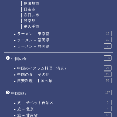
尾張旭市
日進市
春日井市
設楽郡
長久手市
ラーメン – 東京都
15
ラーメン – 福岡県
10
ラーメン – 静岡県
2
106
中国の食
中国のイスラム料理（清真）
24
中国の食 – その他
29
西安料理、中国の麺
53
177
中国旅行
旅 – チベット自治区
8
旅 – 北京
4
旅 – 甘粛省
43