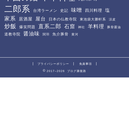
二郎系
味噌
塩
四川料理
台湾ラーメン
史記
家系
屋台
居酒屋
日本の仏教寺院
東池袋大勝軒系
涼皮
炒飯
直系二郎
石窟
羊料理
爆笑問題
神社
豚骨醤油
醤油味
道教寺院
魚介豚骨
関羽
黄河
プライバシーポリシー
免責事項
2017–2026 ブログ康復路