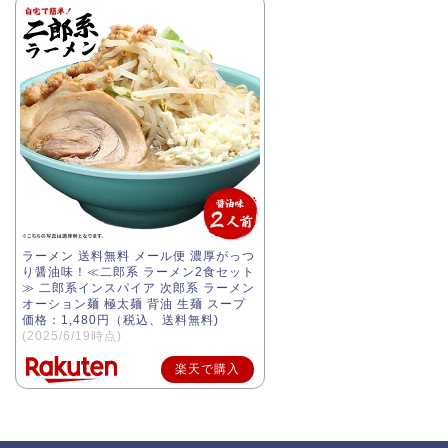
ラーメン 送料無料 メール便 濃厚がっつ
り醤油味！≪二郎系 ラーメン2食セット
≫ 二郎系インスパイア 次郎系 ラーメン
オーション麺 極太麺 背油 生麺 スープ
価格：1,480円（税込、送料無料)
(2025/6/19時点)
楽天で購入