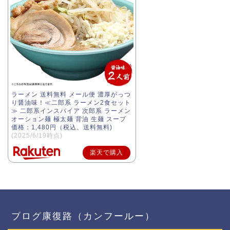
ラーメン 送料無料 メール便 濃厚がっつ
り醤油味！≪二郎系 ラーメン2食セット
≫ 二郎系インスパイア 次郎系 ラーメン
オーション麺 極太麺 背油 生麺 スープ
価格：1,480円（税込、送料無料)
(2025/6/19時点)
楽天で購入
ブログ康復路（カンフールー）