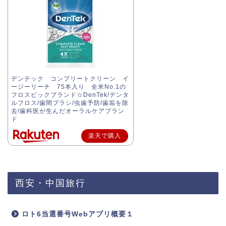
デンテック コンプリートクリーン イ
ージーリーチ 75本入り 全米No.1の
フロスピックブランド☆DenTek/デンタ
ルフロス/歯間ブラシ/虫歯予防/歯垢を除
去/歯科医が生んだオーラルケアブラン
ド
楽天で購入
西安・中国旅行
ロト6当選番号Webアプリ概要１