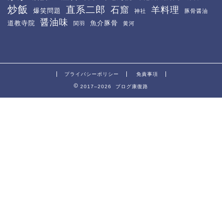
炒飯
直系二郎
石窟
羊料理
爆笑問題
神社
豚骨醤油
醤油味
道教寺院
魚介豚骨
関羽
黄河
プライバシーポリシー
免責事項
2017–2026 ブログ康復路