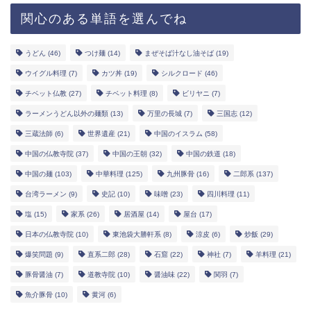
関心のある単語を選んでね
うどん
(46)
つけ麺
(14)
まぜそば汁なし油そば
(19)
ウイグル料理
(7)
カツ丼
(19)
シルクロード
(46)
チベット仏教
(27)
チベット料理
(8)
ビリヤニ
(7)
ラーメンうどん以外の麺類
(13)
万里の長城
(7)
三国志
(12)
三蔵法師
(6)
世界遺産
(21)
中国のイスラム
(58)
中国の仏教寺院
(37)
中国の王朝
(32)
中国の鉄道
(18)
中国の麺
(103)
中華料理
(125)
九州豚骨
(16)
二郎系
(137)
台湾ラーメン
(9)
史記
(10)
味噌
(23)
四川料理
(11)
塩
(15)
家系
(26)
居酒屋
(14)
屋台
(17)
日本の仏教寺院
(10)
東池袋大勝軒系
(8)
涼皮
(6)
炒飯
(29)
爆笑問題
(9)
直系二郎
(28)
石窟
(22)
神社
(7)
羊料理
(21)
豚骨醤油
(7)
道教寺院
(10)
醤油味
(22)
関羽
(7)
魚介豚骨
(10)
黄河
(6)