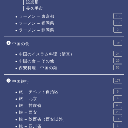
設楽郡
長久手市
ラーメン – 東京都
15
ラーメン – 福岡県
10
ラーメン – 静岡県
2
106
中国の食
中国のイスラム料理（清真）
24
中国の食 – その他
29
西安料理、中国の麺
53
177
中国旅行
旅 – チベット自治区
8
旅 – 北京
4
旅 – 甘粛省
43
旅 – 西安
23
旅 – 陝西省（西安以外）
14
旅 – 四川省
1