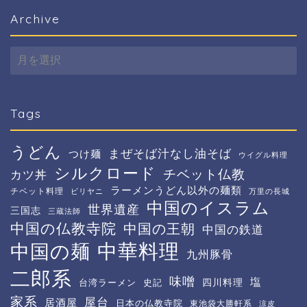
Archive
Archive
Tags
うどん
まぜそば汁なし油そば
つけ麺
ウイグル料理
シルクロード
チベット仏教
カツ丼
ラーメンうどん以外の麺類
チベット料理
ビリヤニ
万里の長城
中国のイスラム
世界遺産
三国志
三蔵法師
中国の仏教寺院
中国の王朝
中国の鉄道
中華料理
中国の麺
九州豚骨
二郎系
味噌
塩
四川料理
台湾ラーメン
史記
家系
屋台
居酒屋
日本の仏教寺院
東池袋大勝軒系
涼皮