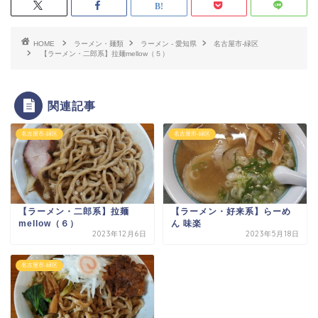
HOME
ラーメン・麺類
ラーメン - 愛知県
名古屋市-緑区
【ラーメン・二郎系】拉麺mellow（５）
関連記事
名古屋市-緑区
名古屋市-緑区
【ラーメン・二郎系】拉麺
【ラーメン・好来系】らーめ
mellow（６）
ん 味楽
2023年12月6日
2023年5月18日
名古屋市-緑区