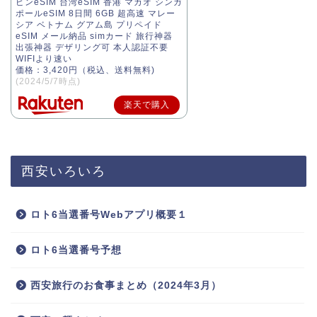
ピンeSIM 台湾eSIM 香港 マカオ シンガ
ポールeSIM 8日間 6GB 超高速 マレー
シア ベトナム グアム島 プリペイド
eSIM メール納品 simカード 旅行神器
出張神器 デザリング可 本人認証不要
WIFIより速い
価格：3,420円（税込、送料無料)
(2024/5/7時点)
楽天で購入
西安いろいろ
ロト6当選番号Webアプリ概要１
ロト6当選番号予想
西安旅行のお食事まとめ（2024年3月）