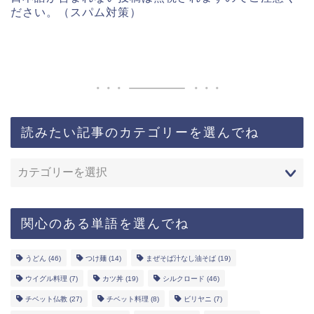
ださい。（スパム対策）
読みたい記事のカテゴリーを選んでね
関心のある単語を選んでね
うどん
(46)
つけ麺
(14)
まぜそば汁なし油そば
(19)
ウイグル料理
(7)
カツ丼
(19)
シルクロード
(46)
チベット仏教
(27)
チベット料理
(8)
ビリヤニ
(7)