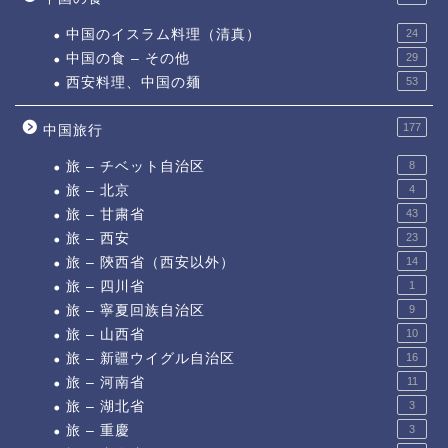
中国のイスラム料理（清真）
24
中国の食 – その他
29
西安料理、中国の麺
53
177
中国旅行
旅 – チベット自治区
8
旅 – 北京
4
旅 – 甘粛省
43
旅 – 西安
23
旅 – 陝西省（西安以外）
14
旅 – 四川省
1
旅 – 寧夏回族自治区
9
旅 – 山西省
10
旅 – 新疆ウイグル自治区
16
旅 – 河南省
11
旅 – 湖北省
3
旅 – 重慶
3