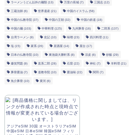
ラーメンうどん以外の麺類
(13)
万里の長城
(7)
三国志
(12)
三蔵法師
(6)
世界遺産
(21)
中国のイスラム
(58)
中国の仏教寺院
(37)
中国の王朝
(32)
中国の鉄道
(18)
中国の麺
(103)
中華料理
(125)
九州豚骨
(16)
二郎系
(137)
台湾ラーメン
(9)
史記
(10)
味噌
(23)
四川料理
(11)
塩
(15)
家系
(26)
居酒屋
(14)
屋台
(17)
日本の仏教寺院
(10)
東池袋大勝軒系
(8)
涼皮
(6)
炒飯
(29)
爆笑問題
(9)
直系二郎
(28)
石窟
(22)
神社
(7)
羊料理
(21)
豚骨醤油
(7)
道教寺院
(10)
醤油味
(22)
関羽
(7)
魚介豚骨
(10)
黄河
(6)
アジアeSIM 30国 オーストラリアeSIM
中国eSIM 日本eSIM 韓国eSIM フィリ