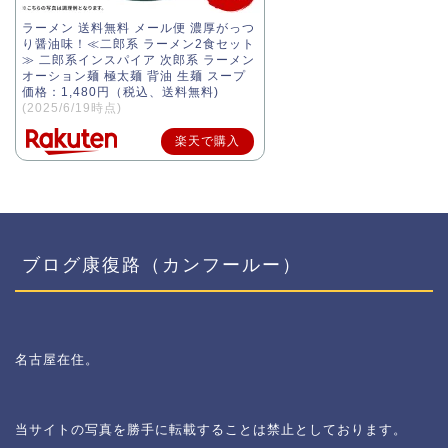
ラーメン 送料無料 メール便 濃厚がっつ
り醤油味！≪二郎系 ラーメン2食セット
≫ 二郎系インスパイア 次郎系 ラーメン
オーション麺 極太麺 背油 生麺 スープ
価格：1,480円（税込、送料無料)
(2025/6/19時点)
楽天で購入
ブログ康復路（カンフールー）
名古屋在住。
当サイトの写真を勝手に転載することは禁止としております。