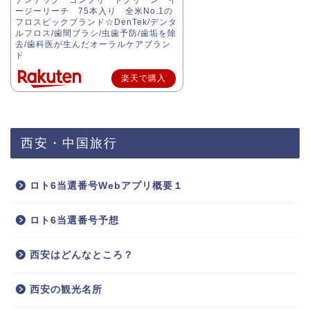
デンテック コンプリートクリーン イ
ージーリーチ 75本入り 全米No.1の
フロスピックブランド☆DenTek/デンタ
ルフロス/歯間ブラシ/虫歯予防/歯垢を除
去/歯科医が生んだオーラルケアブラン
ド
楽天で購入
西安・中国旅行
ロト6当選番号Webアプリ概要１
ロト6当選番号予想
西安はどんなところ？
西安の観光名所