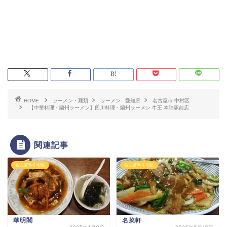
HOME
ラーメン・麺類
ラーメン - 愛知県
名古屋市-中村区
【中華料理・蘭州ラーメン】四川料理・蘭州ラーメン 牛王 本陣駅前店
関連記事
名古屋市-中村区
名古屋市-中村区
華明閣
名菜軒