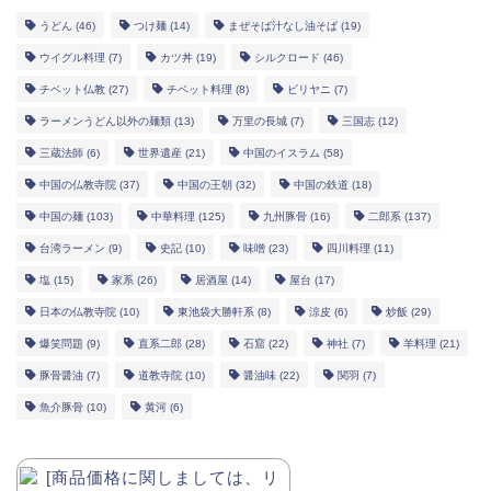
うどん
(46)
つけ麺
(14)
まぜそば汁なし油そば
(19)
ウイグル料理
(7)
カツ丼
(19)
シルクロード
(46)
チベット仏教
(27)
チベット料理
(8)
ビリヤニ
(7)
ラーメンうどん以外の麺類
(13)
万里の長城
(7)
三国志
(12)
三蔵法師
(6)
世界遺産
(21)
中国のイスラム
(58)
中国の仏教寺院
(37)
中国の王朝
(32)
中国の鉄道
(18)
中国の麺
(103)
中華料理
(125)
九州豚骨
(16)
二郎系
(137)
台湾ラーメン
(9)
史記
(10)
味噌
(23)
四川料理
(11)
塩
(15)
家系
(26)
居酒屋
(14)
屋台
(17)
日本の仏教寺院
(10)
東池袋大勝軒系
(8)
涼皮
(6)
炒飯
(29)
爆笑問題
(9)
直系二郎
(28)
石窟
(22)
神社
(7)
羊料理
(21)
豚骨醤油
(7)
道教寺院
(10)
醤油味
(22)
関羽
(7)
魚介豚骨
(10)
黄河
(6)