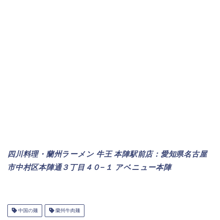
四川料理・蘭州ラーメン 牛王 本陣駅前店：愛知県名古屋
市中村区本陣通３丁目４０−１ アベニュー本陣
中国の麺
蘭州牛肉麺