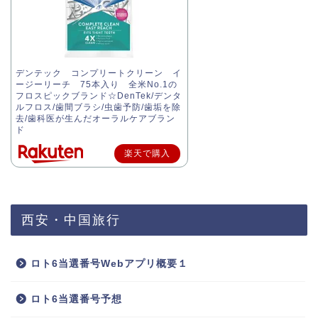
デンテック コンプリートクリーン イ
ージーリーチ 75本入り 全米No.1の
フロスピックブランド☆DenTek/デンタ
ルフロス/歯間ブラシ/虫歯予防/歯垢を除
去/歯科医が生んだオーラルケアブラン
ド
楽天で購入
西安・中国旅行
ロト6当選番号Webアプリ概要１
ロト6当選番号予想