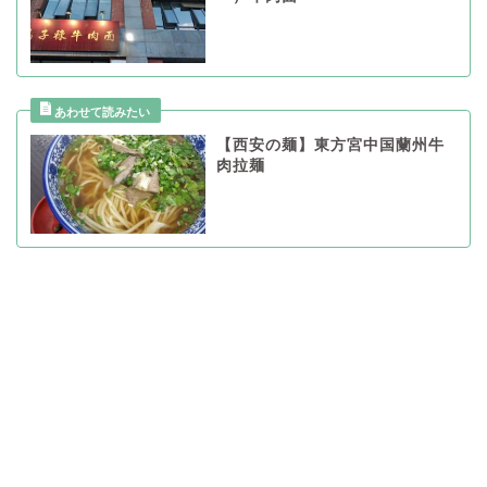
【西安の麺】東方宮中国蘭州牛
肉拉麺