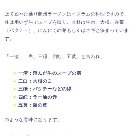
上で述べた通り蘭州ラーメンはイスラムの料理ですので、
豚は用いず牛でスープを取り、具材は牛肉、大根、香菜
（パクチー）、にんにくの芽もしくはネギと決まっていま
す。
「一清、二白、三緑、四紅、五黄」と言われ、
一清：澄んだ牛のスープの清
二白：大根の白
三绿：パクチーなどの緑
四红：ラー油の赤
五黄：麺の黄
のような意味になります。