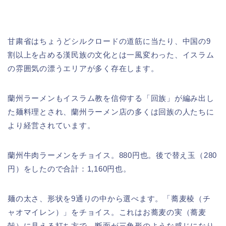
甘粛省はちょうどシルクロードの道筋に当たり、中国の9
割以上を占める漢民族の文化とは一風変わった、イスラム
の雰囲気の漂うエリアが多く存在します。
蘭州ラーメンもイスラム教を信仰する「回族」が編み出し
た麺料理とされ、蘭州ラーメン店の多くは回族の人たちに
より経営されています。
蘭州牛肉ラーメンをチョイス。880円也。後で替え玉（280
円）をしたので合計：1,160円也。
麺の太さ、形状を9通りの中から選べます。「蕎麦棱（チ
ャオマイレン）」をチョイス。これはお蕎麦の実（蕎麦
殻）に見える打ち方で、断面が三角形のような感じになり