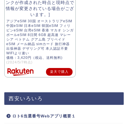
アジアeSIM 30国 オーストラリアeSIM
中国eSIM 日本eSIM 韓国eSIM フィリ
ピンeSIM 台湾eSIM 香港 マカオ シンガ
ポールeSIM 8日間 6GB 超高速 マレー
シア ベトナム グアム島 プリペイド
eSIM メール納品 simカード 旅行神器
出張神器 デザリング可 本人認証不要
WIFIより速い
価格：3,420円（税込、送料無料)
(2024/5/7時点)
楽天で購入
西安いろいろ
ロト6当選番号Webアプリ概要１